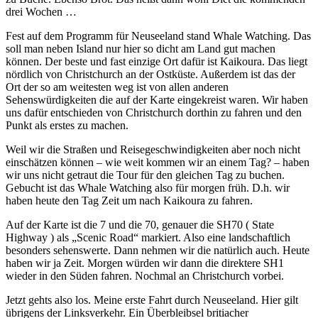
drei Wochen …
Fest auf dem Programm für Neuseeland stand Whale Watching. Das
soll man neben Island nur hier so dicht am Land gut machen
können. Der beste und fast einzige Ort dafür ist Kaikoura. Das liegt
nördlich von Christchurch an der Ostküste. Außerdem ist das der
Ort der so am weitesten weg ist von allen anderen
Sehenswürdigkeiten die auf der Karte eingekreist waren. Wir haben
uns dafür entschieden von Christchurch dorthin zu fahren und den
Punkt als erstes zu machen.
Weil wir die Straßen und Reisegeschwindigkeiten aber noch nicht
einschätzen können – wie weit kommen wir an einem Tag? – haben
wir uns nicht getraut die Tour für den gleichen Tag zu buchen.
Gebucht ist das Whale Watching also für morgen früh. D.h. wir
haben heute den Tag Zeit um nach Kaikoura zu fahren.
Auf der Karte ist die 7 und die 70, genauer die SH70 ( State
Highway ) als „Scenic Road“ markiert. Also eine landschaftlich
besonders sehenswerte. Dann nehmen wir die natürlich auch. Heute
haben wir ja Zeit. Morgen würden wir dann die direktere SH1
wieder in den Süden fahren. Nochmal an Christchurch vorbei.
Jetzt gehts also los. Meine erste Fahrt durch Neuseeland. Hier gilt
übrigens der Linksverkehr. Ein Überbleibsel britiacher