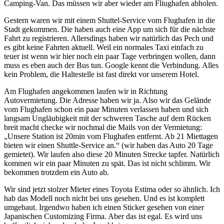
Camping-Van. Das müssen wir aber wieder am Fliughafen abholen.
Gestern waren wir mit einem Shuttel-Service vom Flughafen in die
Stadt gekommen. Die haben auch eine App um sich für die nächste
Fahrt zu registrieren. Allersdings haben wir natürlich das Pech und
es gibt keine Fahrten aktuell. Weil ein normales Taxi einfach zu
teuer ist wenn wir hier noch ein paar Tage verbringen wollen, dann
muss es eben auch der Bus tun. Google kennt die Verbindung. Alles
kein Problem, die Haltestelle ist fast direkt vor unserem Hotel.
Am Flughafen angekommen laufen wir in Richtung
Autovermietung. Die Adresse haben wir ja. Also wir das Gelände
vom Flughafen schon ein paar Minuten verlassen haben und sich
langsam Ungläubigkeit mit der schweren Tasche auf dem Rücken
breit macht checke wir nochmal die Mails von der Vermietung:
„Unsere Station ist 20min vom Flughafen entfernt. Ab 21 Miettagen
bieten wir einen Shuttle-Service an.“ (wir haben das Auto 20 Tage
gemietet). Wir laufen also diese 20 Minuten Strecke tapfer. Natürlich
kommen wir ein paar Minuten zu spät. Das ist nicht schlimm. Wir
bekommen trotzdem ein Auto ab.
Wir sind jetzt stolzer Mieter eines Toyota Estima oder so ähnlich. Ich
hab das Modell noch nicht bei uns gesehen. Und es ist komplett
umgebaut. Irgendwo haben ich einen Sticker gesehen von einer
Japanischen Customizing Firma. Aber das ist egal. Es wird uns