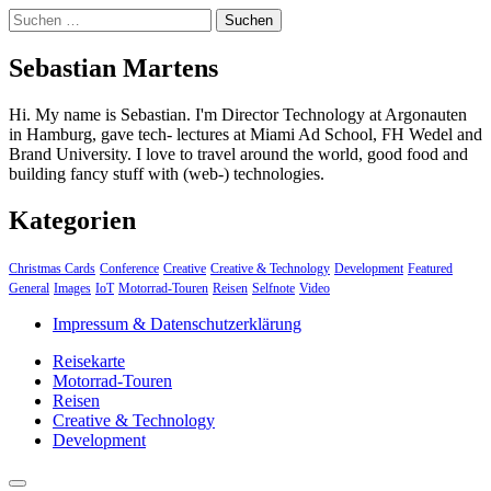
Suchen
nach:
Sebastian Martens
Hi. My name is Sebastian. I'm Director Technology at Argonauten
in Hamburg, gave tech- lectures at Miami Ad School, FH Wedel and
Brand University. I love to travel around the world, good food and
building fancy stuff with (web-) technologies.
Kategorien
Christmas Cards
Conference
Creative
Creative & Technology
Development
Featured
General
Images
IoT
Motorrad-Touren
Reisen
Selfnote
Video
Impressum & Datenschutzerklärung
Reisekarte
Motorrad-Touren
Reisen
Creative & Technology
Development
close