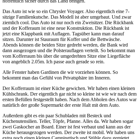
hoffentlich sicher durch das Land bringen.
Das Auto ist wie so ein Chrysler Voyager. Also eigentlich eine 7-
sitzige Familienkutsche. Das Modell ist aber umgebaut. Und zwar
ziemlich cool. Das Auto ist nur noch ein Zweisitzer. Die Rückbank
und der Kofferaum ist eine neue Konstruktion. Die Rückbank ist
jetzt eine Klappbank mit Auflagen. Tagsüber kann man darauf
sitzen. Darunter ist Stauraum für Koffer und die Bettwäsche.
Abends können die beiden Sitze gedreht werden, die Bank wird
dann ausgezogen und die Polsterauflagen verteilt. So bekommt man
vom Kofferraum bis über die umgedrehten Sitze eine Liegefläche
von angeblich 2.05m. Ich passe auch gerade so rein.
Alle Fenster haben Gardinen die wir vorziehen können. So
bekommt man das Gefühl von Privatsphäre im Inneren.
Der Kofferraum ist einer Küche gewichen. Wir haben einen kleinen
Kühlschrank. Der eigentlich gar nicht so kleine ist wie wir nach dem
ersten Befüllen festgestellt haben. Nach dem Abholen des Autos war
natürlich der große Supermarkt der erste Halt mit dem Auto.
Außerdem gibt es ein paar Schubladen mit Besteck und
Küchenutensilien. Teller, Töpfe, Pfanne. Alles da. Wir haben sogar
zwei Gaskocher an Board. Einer ist fest verbaut und kann aus der
Küche herausgezogen werden. Der zweite ist mobil. Wir haben uns
extra noch einen kleinen Campingtisch und Stühle dazu gemietet.