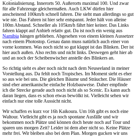
Kolonialisierung. Innerorts 50. Außerorts maximal 100. Und zwar
für alle Fahrzeuge gleichermaßen. Auch LKW dürfen hier
anscheinend 100km/h schnell fahren. Die sieht man allerdings so gut
wie nie. Das Fahren ist hier sehr entspannt. Jeder hält von alleine
100m Abstand. Schneller als 105km/h fährt hier keiner. Das Links
fahren klappt auf Anhieb relativ gut. Da ist noch ein wenig aus
Namibia
hängen geblieben. Abgesehen von einem kleinen Aussetzer
nach einem Photostop. Genau dann muss natürlich auch einer von
vorne kommen. Was noch nicht so gut klappt ist das Blinken. Der ist
hier auch außen. Also rechts und nicht links. Deswegen geht hier ab
und an noch der Scheibenwischer anstelle des Blinkers an.
So richtig sieht es aber noch nicht nach dem Neuseeland in meiner
Vorstellung aus. Da fehlt noch Tropisches. Im Moment sieht es eher
so aus wie bei uns. Die gleichen Bäume und Sträucher. Die Häuser
sind eher amerikanische einfache Holzbauweise. Daher empfinde
ich die Strecke gerade auch noch nicht als so Scenic. Es kann auch
daran liegen, dass es schon etwas bewölkt ist. Vielleicht sehen wir
einfach nur eine tolle Aussicht nicht.
Wir schaffen es kurz vor 16h Kaikoura. Um 16h gibt es noch eine
Waltour. Vielleicht gibt es ja noch spontane Ausfälle und wir
bekommen noch Plätze und können doch heute noch auf Tour und
sparen uns morgen Zeit? Leider ist dem aber nicht so. Keine Plätze
mehr frei. Wir bleiben also bei dem Plan. Morgen gucken wir uns