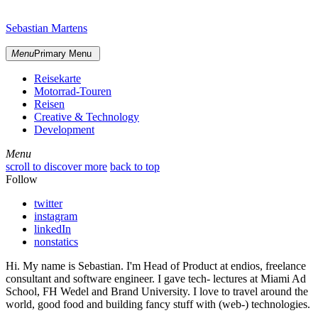
Skip
sidebar
to
Sebastian Martens
content
Menu
Primary Menu
Reisekarte
Motorrad-Touren
Reisen
Creative & Technology
Development
Menu
Menu
scroll to discover more
back to top
Follow
twitter
instagram
linkedIn
nonstatics
Hi. My name is Sebastian. I'm Head of Product at endios, freelance
consultant and software engineer. I gave tech- lectures at Miami Ad
School, FH Wedel and Brand University. I love to travel around the
world, good food and building fancy stuff with (web-) technologies.