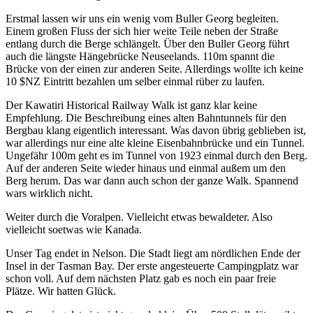
Erstmal lassen wir uns ein wenig vom Buller Georg begleiten.
Einem großen Fluss der sich hier weite Teile neben der Straße
entlang durch die Berge schlängelt. Über den Buller Georg führt
auch die längste Hängebrücke Neuseelands. 110m spannt die
Brücke von der einen zur anderen Seite. Allerdings wollte ich keine
10 $NZ Eintritt bezahlen um selber einmal rüber zu laufen.
Der Kawatiri Historical Railway Walk ist ganz klar keine
Empfehlung. Die Beschreibung eines alten Bahntunnels für den
Bergbau klang eigentlich interessant. Was davon übrig geblieben ist,
war allerdings nur eine alte kleine Eisenbahnbrücke und ein Tunnel.
Ungefähr 100m geht es im Tunnel von 1923 einmal durch den Berg.
Auf der anderen Seite wieder hinaus und einmal außem um den
Berg herum. Das war dann auch schon der ganze Walk. Spannend
wars wirklich nicht.
Weiter durch die Voralpen. Vielleicht etwas bewaldeter. Also
vielleicht soetwas wie Kanada.
Unser Tag endet in Nelson. Die Stadt liegt am nördlichen Ende der
Insel in der Tasman Bay. Der erste angesteuerte Campingplatz war
schon voll. Auf dem nächsten Platz gab es noch ein paar freie
Plätze. Wir hatten Glück.