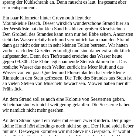
sprang der Kühlschrank an. Dann rauscht es laut. Insgesamt aber
sehr entspannend.
Ein paar Kilometer hinter Greymouth liegt der
Moutukiekie Beach. Dieser wirklich wunderschöne Strand hier an
der Westküste hat dunklen Sand bis hin zu großen Kieselsteinen.
Den Großteil des Strandes kann man nur bei Ebbe sehen. Ansonsten
steht das Wasser relativ hoch und vermutlich kann man den Strand
dann gar nicht oder nur in sehr kleinen Teilen betreten. Wir hatten
vorher nach den Gezeiten erkundigt und sind daher extra pünktlich
aufgestanden. Denn den Tiefststand erreichte das Wasser heute
gegen 09:30h. Die Ebbe legt spannende Steinstrukturen frei. Das
restliche Wasser das nach Wellen zurück ins Meer läuft und das
Wasser von ein paar Quellen und Flusseinläufen hat viele kleine
Rinnsale in den Stein gefressen. Die Teile des Strandes aus Stein ist
an vielen Stellen von Muscheln bewachsen. Möwen haben hier ihr
Frühstück.
An dem Strand soll es auch eine Kolonie von Seesternen geben.
Scheinbar sind wir nicht weit genug gelaufen. Die Seesterne haben
wir nämlich nicht mehr gesehen.
An dem Strand spielt ein Vater mit seinen zwei Kindern. Der junge
kleine Hund hört allerdings noch nicht so gut. Der Hund spielt lieber
mit uns. Deswegen kommen wir mit Steve ins Gespräch. Er wohnt