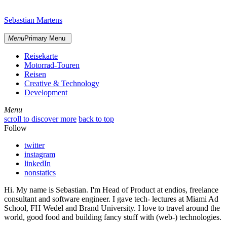
Skip
sidebar
to
Sebastian Martens
content
Menu
Primary Menu
Reisekarte
Motorrad-Touren
Reisen
Creative & Technology
Development
Menu
Menu
scroll to discover more
back to top
Follow
twitter
instagram
linkedIn
nonstatics
Hi. My name is Sebastian. I'm Head of Product at endios, freelance
consultant and software engineer. I gave tech- lectures at Miami Ad
School, FH Wedel and Brand University. I love to travel around the
world, good food and building fancy stuff with (web-) technologies.