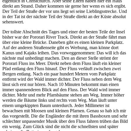
eigentlich in Christchurch. Aber seine Eltern haben hier ein Haus
direkt am Strand. Daher kommen sie gerne her wenn es sich ergibt.
Der Teil der Straße der vor uns liegt sei seine Lieblingsstrecke. Und
in der Tat ist der nächste Teil der Straße direkt an der Küste absolut
sehenswert.
Der tollste Abschnitt des Tages und einer der besten Teile der Insel
bisher war der Pororari River Track. Direkt an der Straße fährt man
über eine kleine Brücke. Daneben gibt es einen kleinen Parkplatz.
Auf der anderen Straßenseite gibt es Werbung, man könne dort
Kanus und Kajaks leihen. Das vorweggenommen: Das will ich das
nächste mal unbedingt machen. Den an dieser Stelle strömt der
Pororari Fluss ins Meer. Direkt neben dem Fluss läuft ein kleiner
Pfad entlang den Fluss hinauf. Der Fluss verläuft zwischen zwei
Bergen entlang. Nach ein paar hundert Metern vom Parkplatz
entfernt wird der Wald immer dichter. Der Fluss neben dem Weg
lässt sich erst nur hören. Nach 10 Minuten bekommt man einen
immer spannenderen Blick auf den Fluss. Der Wald wird immer
dichter. Mehr und mehr Pfarnbäume stehen am Weg. Immer höher
werden die Bäume links und rechts vom Weg. Man läuft unter
einem umgekippten Baum unterdurch. Jeder Millimeter ist
bewachsen mit Moosen und kleinen Pfarnen. Genau so hab ich mir
das vorgestellt. Die die Engländer die mit ihren Bassboxen und sehr
schlechter unpassender Musik über den Fluss fahren trüben das Bild
ein wenig. Zum Glück sind die nicht die schnellsten und später