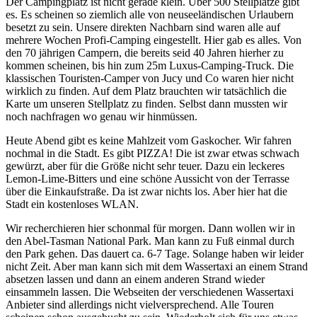
Der Campingplatz ist nicht gerade klein. Über 500 Stellplätze gibt
es. Es scheinen so ziemlich alle von neuseeländischen Urlaubern
besetzt zu sein. Unsere direkten Nachbarn sind waren alle auf
mehrere Wochen Profi-Camping eingestellt. Hier gab es alles. Von
den 70 jährigen Campern, die bereits seid 40 Jahren hierher zu
kommen scheinen, bis hin zum 25m Luxus-Camping-Truck. Die
klassischen Touristen-Camper von Jucy und Co waren hier nicht
wirklich zu finden. Auf dem Platz brauchten wir tatsächlich die
Karte um unseren Stellplatz zu finden. Selbst dann mussten wir
noch nachfragen wo genau wir hinmüssen.
Heute Abend gibt es keine Mahlzeit vom Gaskocher. Wir fahren
nochmal in die Stadt. Es gibt PIZZA! Die ist zwar etwas schwach
gewürzt, aber für die Größe nicht sehr teuer. Dazu ein leckeres
Lemon-Lime-Bitters und eine schöne Aussicht von der Terrasse
über die Einkaufstraße. Da ist zwar nichts los. Aber hier hat die
Stadt ein kostenloses WLAN.
Wir recherchieren hier schonmal für morgen. Dann wollen wir in
den Abel-Tasman National Park. Man kann zu Fuß einmal durch
den Park gehen. Das dauert ca. 6-7 Tage. Solange haben wir leider
nicht Zeit. Aber man kann sich mit dem Wassertaxi an einem Strand
absetzen lassen und dann an einem anderen Strand wieder
einsammeln lassen. Die Webseiten der verschiedenen Wassertaxi
Anbieter sind allerdings nicht vielversprechend. Alle Touren