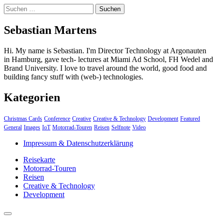
Suchen
nach:
Sebastian Martens
Hi. My name is Sebastian. I'm Director Technology at Argonauten
in Hamburg, gave tech- lectures at Miami Ad School, FH Wedel and
Brand University. I love to travel around the world, good food and
building fancy stuff with (web-) technologies.
Kategorien
Christmas Cards
Conference
Creative
Creative & Technology
Development
Featured
General
Images
IoT
Motorrad-Touren
Reisen
Selfnote
Video
Impressum & Datenschutzerklärung
Reisekarte
Motorrad-Touren
Reisen
Creative & Technology
Development
close