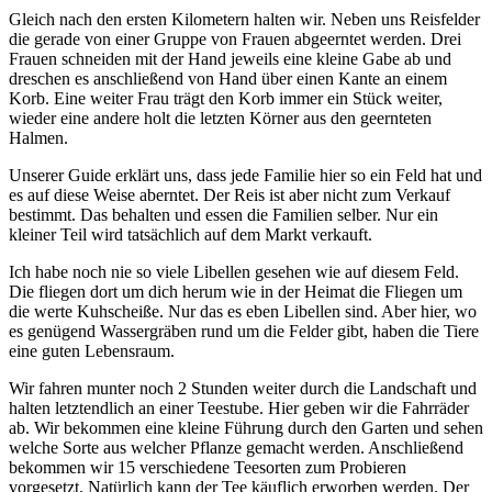
Gleich nach den ersten Kilometern halten wir. Neben uns Reisfelder
die gerade von einer Gruppe von Frauen abgeerntet werden. Drei
Frauen schneiden mit der Hand jeweils eine kleine Gabe ab und
dreschen es anschließend von Hand über einen Kante an einem
Korb. Eine weiter Frau trägt den Korb immer ein Stück weiter,
wieder eine andere holt die letzten Körner aus den geernteten
Halmen.
Unserer Guide erklärt uns, dass jede Familie hier so ein Feld hat und
es auf diese Weise aberntet. Der Reis ist aber nicht zum Verkauf
bestimmt. Das behalten und essen die Familien selber. Nur ein
kleiner Teil wird tatsächlich auf dem Markt verkauft.
Ich habe noch nie so viele Libellen gesehen wie auf diesem Feld.
Die fliegen dort um dich herum wie in der Heimat die Fliegen um
die werte Kuhscheiße. Nur das es eben Libellen sind. Aber hier, wo
es genügend Wassergräben rund um die Felder gibt, haben die Tiere
eine guten Lebensraum.
Wir fahren munter noch 2 Stunden weiter durch die Landschaft und
halten letztendlich an einer Teestube. Hier geben wir die Fahrräder
ab. Wir bekommen eine kleine Führung durch den Garten und sehen
welche Sorte aus welcher Pflanze gemacht werden. Anschließend
bekommen wir 15 verschiedene Teesorten zum Probieren
vorgesetzt. Natürlich kann der Tee käuflich erworben werden. Der