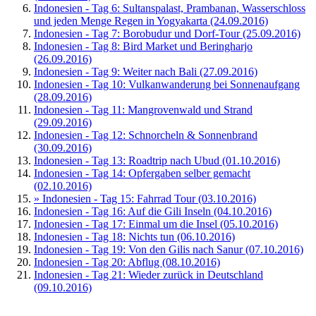
Indonesien - Tag 6: Sultanspalast, Prambanan, Wasserschloss
und jeden Menge Regen in Yogyakarta (24.09.2016)
Indonesien - Tag 7: Borobudur und Dorf-Tour (25.09.2016)
Indonesien - Tag 8: Bird Market und Beringharjo
(26.09.2016)
Indonesien - Tag 9: Weiter nach Bali (27.09.2016)
Indonesien - Tag 10: Vulkanwanderung bei Sonnenaufgang
(28.09.2016)
Indonesien - Tag 11: Mangrovenwald und Strand
(29.09.2016)
Indonesien - Tag 12: Schnorcheln & Sonnenbrand
(30.09.2016)
Indonesien - Tag 13: Roadtrip nach Ubud (01.10.2016)
Indonesien - Tag 14: Opfergaben selber gemacht
(02.10.2016)
» Indonesien - Tag 15: Fahrrad Tour (03.10.2016)
Indonesien - Tag 16: Auf die Gili Inseln (04.10.2016)
Indonesien - Tag 17: Einmal um die Insel (05.10.2016)
Indonesien - Tag 18: Nichts tun (06.10.2016)
Indonesien - Tag 19: Von den Gilis nach Sanur (07.10.2016)
Indonesien - Tag 20: Abflug (08.10.2016)
Indonesien - Tag 21: Wieder zurück in Deutschland
(09.10.2016)