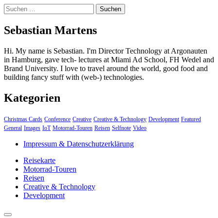
Suchen
nach:
Sebastian Martens
Hi. My name is Sebastian. I'm Director Technology at Argonauten
in Hamburg, gave tech- lectures at Miami Ad School, FH Wedel and
Brand University. I love to travel around the world, good food and
building fancy stuff with (web-) technologies.
Kategorien
Christmas Cards
Conference
Creative
Creative & Technology
Development
Featured
General
Images
IoT
Motorrad-Touren
Reisen
Selfnote
Video
Impressum & Datenschutzerklärung
Reisekarte
Motorrad-Touren
Reisen
Creative & Technology
Development
close