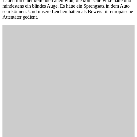
Laden mit einer keifenden alten Frau, die komische Füße hatte und
mindestens ein blindes Auge. Es hätte ein Sprengsatz in dem Auto
sein können. Und unsere Leichen hätten als Beweis für europäische
Attentäter gedient.