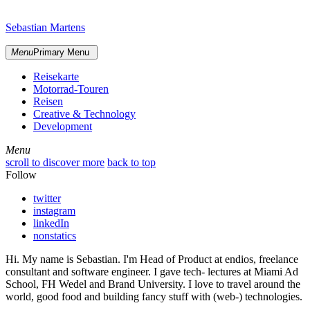
Skip
sidebar
to
Sebastian Martens
content
Menu
Primary Menu
Reisekarte
Motorrad-Touren
Reisen
Creative & Technology
Development
Menu
Menu
scroll to discover more
back to top
Follow
twitter
instagram
linkedIn
nonstatics
Hi. My name is Sebastian. I'm Head of Product at endios, freelance
consultant and software engineer. I gave tech- lectures at Miami Ad
School, FH Wedel and Brand University. I love to travel around the
world, good food and building fancy stuff with (web-) technologies.