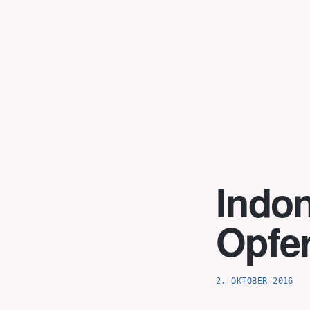
Skip
to
content
Indon
Opfe
2. OKTOBER 2016