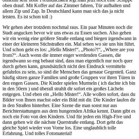
oben drauf. Mit Koffer auf das Zimmer fahren, Tür aufhalten und
allem Zip und Zap. In Deutschland kann man sich das ja nicht
leisten. Es ist schon toll :)
Wir gehen aber trotzdem nochmal raus. Ein paar Minuten noch die
Stadt angucken bevor wir uns etwas zu Essen suchen. Also gehen
wir ein wenig eine größere Straße entlang und biegen irgendwann in
einer der kleineren Stichstraßen ein. Mal sehen wo sie uns hin führt.
Und schon geht es los: „Hello Mister!“, „Photo?!“, „Where are you
from?“. Auch wenn die immer enger werdenden Gassen, die
irgendwann so eng bebaut sind, dass man eigentlich nur noch quer
durch gehen kann, grundsätzlich nicht den Eindruck vermitteln
gefahrlos zu sein, so sind die Menschen das genaue Gegenteil. Ganz
häufig sitzen ganze Familien und große Gruppen vor ihren Türen in
den engen Gassen. Die Kinder spielen Murmeln ( ich dachte ich bin
in den 50ern ) und überall strahlt dir sofort ein großes Lächeln
entgegen. Und eben ein „Hello Mister!“. Alle wollen sofort, dass du
Bilder von Ihnen machst oder ein Bild mit dir. Die Kinder laufen dir
in den Straßen hinterher. Eine Szene die man sonst nur aus
Berichterstattungen aus dem hungernden Afrika kennt. Dann gibt es
noch ein Foto von den Kindern. Und für jeden ein High-Five und
dann gehen wir die nächste Querstraße entlang. Dort geht das
gleiche Spiel wieder von Vorne los. Eine unglaublich tolle
Erfahrung. Und tolles Fotomaterial!