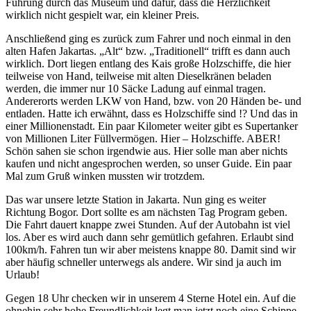
Führung durch das Museum und dafür, dass die Herzlichkeit
wirklich nicht gespielt war, ein kleiner Preis.
Anschließend ging es zurück zum Fahrer und noch einmal in den
alten Hafen Jakartas. „Alt“ bzw. „Traditionell“ trifft es dann auch
wirklich. Dort liegen entlang des Kais große Holzschiffe, die hier
teilweise von Hand, teilweise mit alten Dieselkränen beladen
werden, die immer nur 10 Säcke Ladung auf einmal tragen.
Andererorts werden LKW von Hand, bzw. von 20 Händen be- und
entladen. Hatte ich erwähnt, dass es Holzschiffe sind !? Und das in
einer Millionenstadt. Ein paar Kilometer weiter gibt es Supertanker
von Millionen Liter Füllvermögen. Hier – Holzschiffe. ABER!
Schön sahen sie schon irgendwie aus. Hier solle man aber nichts
kaufen und nicht angesprochen werden, so unser Guide. Ein paar
Mal zum Gruß winken mussten wir trotzdem.
Das war unsere letzte Station in Jakarta. Nun ging es weiter
Richtung Bogor. Dort sollte es am nächsten Tag Program geben.
Die Fahrt dauert knappe zwei Stunden. Auf der Autobahn ist viel
los. Aber es wird auch dann sehr gemütlich gefahren. Erlaubt sind
100km/h. Fahren tun wir aber meistens knappe 80. Damit sind wir
aber häufig schneller unterwegs als andere. Wir sind ja auch im
Urlaub!
Gegen 18 Uhr checken wir in unserem 4 Sterne Hotel ein. Auf die
ohnehin sehr hohe Freundlichkeit legt man jetzt noch eine Schippe