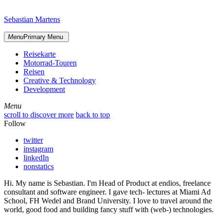
Skip
sidebar
to
Sebastian Martens
content
Menu
Primary Menu
Reisekarte
Motorrad-Touren
Reisen
Creative & Technology
Development
Menu
Menu
scroll to discover more
back to top
Follow
twitter
instagram
linkedIn
nonstatics
Hi. My name is Sebastian. I'm Head of Product at endios, freelance
consultant and software engineer. I gave tech- lectures at Miami Ad
School, FH Wedel and Brand University. I love to travel around the
world, good food and building fancy stuff with (web-) technologies.