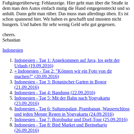
Fußgängerüberweg: Fehlanzeige. Hier geht man über die Straße in
dem man den Autos einfach mutig die Hand entgegenstreckt und so
anhält. Dann geht man rüber. Das muss man allerdings üben. Es ist
schon spannend hier. Wir haben es geschafft und mussten nicht
hungern. Und haben für sehr wenig Geld sehr gut gegessen.
cheers.
Sebastian
Indonesien
Indonesien - Tag 1: Angekommen auf Java, los geht der
Urlaub (19.09.2016)
» Indonesien - Tag 2: "Können wir ein Foto von dir
machen?" (20.09.2016)
Indonesien - Tag 3: Botanischer Garten in Bogor
(21.09.2016)
Indonesien - Tag 4: Bandung (22.09.2016)
Indonesien - Tag 5: Mit der Bahn nach Yogyakarta
(23.09.2016)
Indonesien - Tag 6: Sultanspalast, Prambanan, Wasserschloss
und jeden Menge Regen in Yogyakarta (24.09.2016)
Indonesien - Tag 7: Borobudur und Dorf-Tour (25.09.2016)
Indonesien - Tag 8: Bird Market und Beringharjo
(26.09.2016)