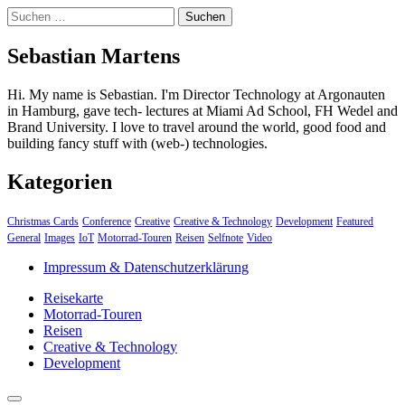
Suchen
nach:
Sebastian Martens
Hi. My name is Sebastian. I'm Director Technology at Argonauten
in Hamburg, gave tech- lectures at Miami Ad School, FH Wedel and
Brand University. I love to travel around the world, good food and
building fancy stuff with (web-) technologies.
Kategorien
Christmas Cards
Conference
Creative
Creative & Technology
Development
Featured
General
Images
IoT
Motorrad-Touren
Reisen
Selfnote
Video
Impressum & Datenschutzerklärung
Reisekarte
Motorrad-Touren
Reisen
Creative & Technology
Development
close