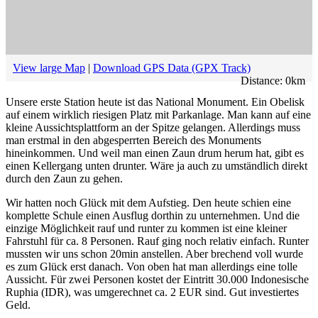
View large Map
|
Download GPS Data (GPX Track)
Distance:
0
km
Unsere erste Station heute ist das National Monument. Ein Obelisk
auf einem wirklich riesigen Platz mit Parkanlage. Man kann auf eine
kleine Aussichtsplattform an der Spitze gelangen. Allerdings muss
man erstmal in den abgesperrten Bereich des Monuments
hineinkommen. Und weil man einen Zaun drum herum hat, gibt es
einen Kellergang unten drunter. Wäre ja auch zu umständlich direkt
durch den Zaun zu gehen.
Wir hatten noch Glück mit dem Aufstieg. Den heute schien eine
komplette Schule einen Ausflug dorthin zu unternehmen. Und die
einzige Möglichkeit rauf und runter zu kommen ist eine kleiner
Fahrstuhl für ca. 8 Personen. Rauf ging noch relativ einfach. Runter
mussten wir uns schon 20min anstellen. Aber brechend voll wurde
es zum Glück erst danach. Von oben hat man allerdings eine tolle
Aussicht. Für zwei Personen kostet der Eintritt 30.000 Indonesische
Ruphia (IDR), was umgerechnet ca. 2 EUR sind. Gut investiertes
Geld.