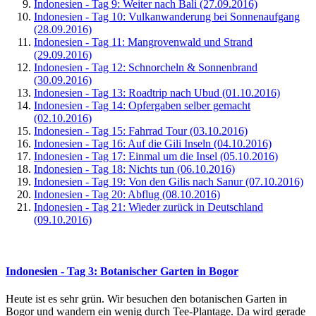
Indonesien - Tag 9: Weiter nach Bali (27.09.2016)
Indonesien - Tag 10: Vulkanwanderung bei Sonnenaufgang
(28.09.2016)
Indonesien - Tag 11: Mangrovenwald und Strand
(29.09.2016)
Indonesien - Tag 12: Schnorcheln & Sonnenbrand
(30.09.2016)
Indonesien - Tag 13: Roadtrip nach Ubud (01.10.2016)
Indonesien - Tag 14: Opfergaben selber gemacht
(02.10.2016)
Indonesien - Tag 15: Fahrrad Tour (03.10.2016)
Indonesien - Tag 16: Auf die Gili Inseln (04.10.2016)
Indonesien - Tag 17: Einmal um die Insel (05.10.2016)
Indonesien - Tag 18: Nichts tun (06.10.2016)
Indonesien - Tag 19: Von den Gilis nach Sanur (07.10.2016)
Indonesien - Tag 20: Abflug (08.10.2016)
Indonesien - Tag 21: Wieder zurück in Deutschland
(09.10.2016)
Indonesien - Tag 3: Botanischer Garten in Bogor
Heute ist es sehr grün. Wir besuchen den botanischen Garten in
Bogor und wandern ein wenig durch Tee-Plantage. Da wird gerade