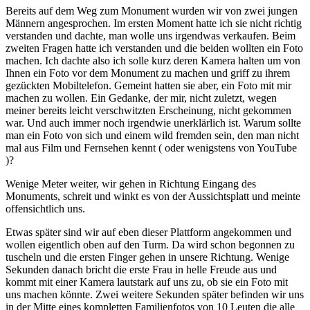
Bereits auf dem Weg zum Monument wurden wir von zwei jungen
Männern angesprochen. Im ersten Moment hatte ich sie nicht richtig
verstanden und dachte, man wolle uns irgendwas verkaufen. Beim
zweiten Fragen hatte ich verstanden und die beiden wollten ein Foto
machen. Ich dachte also ich solle kurz deren Kamera halten um von
Ihnen ein Foto vor dem Monument zu machen und griff zu ihrem
gezückten Mobiltelefon. Gemeint hatten sie aber, ein Foto mit mir
machen zu wollen. Ein Gedanke, der mir, nicht zuletzt, wegen
meiner bereits leicht verschwitzten Erscheinung, nicht gekommen
war. Und auch immer noch irgendwie unerklärlich ist. Warum sollte
man ein Foto von sich und einem wild fremden sein, den man nicht
mal aus Film und Fernsehen kennt ( oder wenigstens von YouTube
)?
Wenige Meter weiter, wir gehen in Richtung Eingang des
Monuments, schreit und winkt es von der Aussichtsplatt und meinte
offensichtlich uns.
Etwas später sind wir auf eben dieser Plattform angekommen und
wollen eigentlich oben auf den Turm. Da wird schon begonnen zu
tuscheln und die ersten Finger gehen in unsere Richtung. Wenige
Sekunden danach bricht die erste Frau in helle Freude aus und
kommt mit einer Kamera lautstark auf uns zu, ob sie ein Foto mit
uns machen könnte. Zwei weitere Sekunden später befinden wir uns
in der Mitte eines kompletten Familienfotos von 10 Leuten die alle