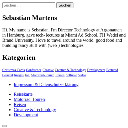
Suchen
nach:
Sebastian Martens
Hi. My name is Sebastian. I'm Director Technology at Argonauten
in Hamburg, gave tech- lectures at Miami Ad School, FH Wedel and
Brand University. I love to travel around the world, good food and
building fancy stuff with (web-) technologies.
Kategorien
Christmas Cards
Conference
Creative
Creative & Technology
Development
Featured
General
Images
IoT
Motorrad-Touren
Reisen
Selfnote
Video
Impressum & Datenschutzerklärung
Reisekarte
Motorrad-Touren
Reisen
Creative & Technology
Development
close