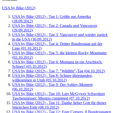
USA by Bike (2012)
USA by Bike (2012) - Tag 1: Grüße aus Amerika
(28.09.2012)
USA by Bike (2012) - Tag 2: Canada und Vancouver
(29.09.2012)
USA by Bike (2012) - Tag 3: Vancouver und wieder zurück
in die USA (30.09.2012)
USA by Bike (2012) - Tag 4: Dritter Bundesstaat auf der
Liste (01.10.2012)
USA by Bike (2012) - Tag 5: die kleinen Rocky Mountains
(02.10.2012)
USA by Bike (2012) - Tag 6: Montana ist ein Arschloch.
Schnee! (03.10.2012)
USA by Bike (2012) - Tag 7: "Wildlife"-Tag (04.10.2012)
USA by Bike (2012) - Tag 8: Schnee überstanden,
willkommen in Utah (05.10.2012)
USA by Bike (2012) - Tag 9: Der Ashley-Moment
(06.10.2012)
USA by Bike (2012) - Tag 10: Lars McGywer Schweitzer
Taschenmesser: Mission completed (07.10.2012)
USA by Bike (2012) - Tag 11: Danke lieber Gott für dieses
Stückchen Erde (08.10.2012)
USA by Bike (2012) - Tag 12: Four Corners, 8 Bundesstaaten