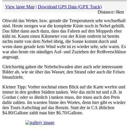
View large Map
|
Download GPS Data (GPX Track)
Distance:
0
km
Obwohl das Wetter, bzw. gerade die Temperaturen sehr wechselhaft
sind. Heute morgen war die komplette Küste noch in Nebel gehüllt.
Das führt dann auch dazu, dass das Fahren auf den Moppeds eher
kühl ist. Kaum einen Kilometer von der Küste entfernt ist bereits
nichts mehr von dem Nebel übrig, die Sonne kommt durch und
wenn dann gerade kein Wind weht ist es wieder sehr, sehr warm. Es
war also heute ein ständiges Auf- und Zuziehen der Reißverschlüsse
angesagt.
Gleichzeitig gaben die Nebelschwaden aber auch sehr interessante
Bilder ab, wie sie über das Wasser, den Strand oder auch die Felsen
hinaufzieht.
Kleiner Tipp: Vorher nochmal einen Blick auf die Karte werfen und
immer in den großen Städten tanken. Wer das nicht tut und z.B. in
Gordan ( oder so ähnlich ) tanken muss, der muss auch den Preis
dafür zahlen. Im warsten Sinne des Wortes, denn hier gibt es wieder
den Touri-Aufschlag auf das Benzin. Statt der in CA üblichen
$4.80/Gallone zahlt man hier $6.70/Gallone.