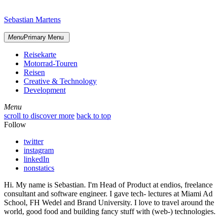
Skip
sidebar
to
Sebastian Martens
content
Menu
Primary Menu
Reisekarte
Motorrad-Touren
Reisen
Creative & Technology
Development
Menu
Menu
scroll to discover more
back to top
Follow
twitter
instagram
linkedIn
nonstatics
Hi. My name is Sebastian. I'm Head of Product at endios, freelance
consultant and software engineer. I gave tech- lectures at Miami Ad
School, FH Wedel and Brand University. I love to travel around the
world, good food and building fancy stuff with (web-) technologies.