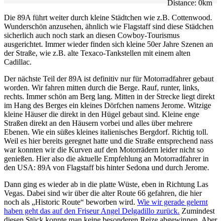
Distance:
0
km
Die 89A führt weiter durch kleine Städtchen wie z.B. Cottenwood.
Wunderschön anzusehen, ähnlich wie Flagstaff sind diese Städchen
sicherlich auch noch stark an diesen Cowboy-Tourismus
ausgerichtet. Immer wieder finden sich kleine 50er Jahre Szenen an
der Straße, wie z.B. alte Texaco-Tankstellen mit einem alten
Cadillac.
Der nächste Teil der 89A ist definitiv nur für Motorradfahrer gebaut
worden. Wir fahren mitten durch die Berge. Rauf, runter, links,
rechts. Immer schön am Berg lang. Mitten in der Strecke liegt direkt
im Hang des Berges ein kleines Dörfchen namens Jerome. Witzige
kleine Häuser die direkt in den Hügel gebaut sind. Kleine enge
Straßen direkt an den Häusern vorbei und alles über mehrere
Ebenen. Wie ein süßes kleines italienisches Bergdorf. Richtig toll.
Weil es hier bereits geregnet hatte und die Straße entsprechend nass
war konnten wir die Kurven auf den Motorrädern leider nicht so
genießen. Hier also die aktuelle Empfehlung an Motorradfahrer in
den USA: 89A von Flagstaff bis hinter Sedona und durch Jerome.
Dann ging es wieder ab in die platte Wüste, eben in Richtung Las
Vegas. Dabei sind wir über die alter Route 66 gefahren, die hier
noch als „Historic Route“ beworben wird.
Wie wir gerade gelernt
haben geht das auf den Friseur Angel Delgadillo zurück.
Zumindest
diesen Stück konnte man keine besonderen Reize abgewinnen. Aber