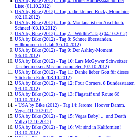
USA by Bike (2012) - Tag 4: Dritter Bundesstaat auf der
Liste (01.10.2012)
USA by Bike (2012) - Tag 5: die kleinen Rocky Mountains
(02.10.2012)
USA by Bike (2012) - Tag 6: Montana ist ein Arschloch.
Schnee! (03.10.2012)
USA by Bike (2012) - Tag 7: "Wildlife"-Tag (04.10.2012)
USA by Bike (2012) - Tag 8: Schnee überstanden,
willkommen in Utah (05.10.2012)
USA by Bike (2012) - Tag 9: Der Ashley-Moment
(06.10.2012)
USA by Bike (2012) - Tag 10: Lars McGywer Schweitzer
Taschenmesser: Mission completed (07.10.2012)
USA by Bike (2012) - Tag 11: Danke lieber Gott für dieses
Stückchen Erde (08.10.2012)
USA by Bike (2012) - Tag 12: Four Corners, 8 Bundesstaaten
(09.10.2012)
USA by Bike (2012) - Tag 13: Flagstaff und Route 66
(10.10.2012)
» USA by Bike (2012) - Tag 14: Jerome, Hoover Damm,
Vegas (11.10.2012)
USA by Bike (2012) - Tag 15: Vegas Baby! ... und Death
Vally (12.10.2012)
USA by Bike (2012) - Tag 16: Wir sind in Kalifornien!
(13.10.2012)