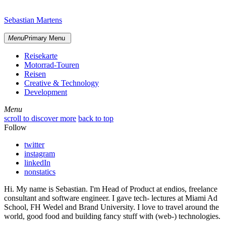
Skip
sidebar
to
Sebastian Martens
content
Menu
Primary Menu
Reisekarte
Motorrad-Touren
Reisen
Creative & Technology
Development
Menu
Menu
scroll to discover more
back to top
Follow
twitter
instagram
linkedIn
nonstatics
Hi. My name is Sebastian. I'm Head of Product at endios, freelance
consultant and software engineer. I gave tech- lectures at Miami Ad
School, FH Wedel and Brand University. I love to travel around the
world, good food and building fancy stuff with (web-) technologies.