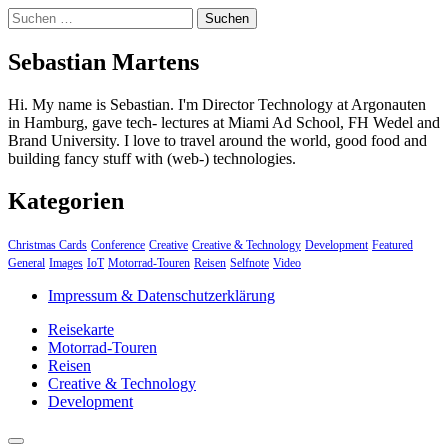
Suchen
nach:
Sebastian Martens
Hi. My name is Sebastian. I'm Director Technology at Argonauten
in Hamburg, gave tech- lectures at Miami Ad School, FH Wedel and
Brand University. I love to travel around the world, good food and
building fancy stuff with (web-) technologies.
Kategorien
Christmas Cards
Conference
Creative
Creative & Technology
Development
Featured
General
Images
IoT
Motorrad-Touren
Reisen
Selfnote
Video
Impressum & Datenschutzerklärung
Reisekarte
Motorrad-Touren
Reisen
Creative & Technology
Development
close