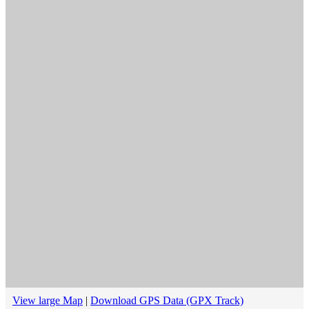
View large Map
|
Download GPS Data (GPX Track)