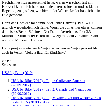
Nachdem es sich ausgeregnet hatte, waren wir schon fast am
Hoover Damm. Ich habe noch nie einen so breiten und so klaren
Regenbogen gesehen, wie hier in der Wüste. Leider habe ich kein
Bild gemacht.
Dann der Hoover Staudamm. Vier Jahre Bauzeit ( 1931 – 1935 )
und ich wiederhole mich gerne: Wenn die Jungs hier etwas können,
dann ist es Beton-Schütten. Der Damm besteht aus über 3,3
Millionen Kubikmeter Beton und wiegt mit dem verbauten Stahl
über 6,6 Millionen Tonnen.
Dann ging es weiter nach Vegas: Alles was in Vegas passiert bleibt
auch in Vegas. (siehe Bilder für Eindrücke)
cheers.
Sebastian
USA by Bike (2012)
USA by Bike (2012) - Tag 1: Grüße aus Amerika
(28.09.2012)
USA by Bike (2012) - Tag 2: Canada und Vancouver
(29.09.2012)
USA by Bike (2012) - Tag 3: Vancouver und wieder zurück
in die USA (30.09.2012)