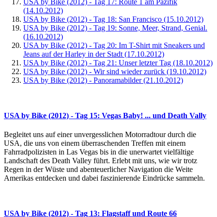
USA by Bike (2012) - Tag 17: Route 1 am Pazifik
(14.10.2012)
USA by Bike (2012) - Tag 18: San Francisco (15.10.2012)
USA by Bike (2012) - Tag 19: Sonne, Meer, Strand, Genial.
(16.10.2012)
USA by Bike (2012) - Tag 20: Im T-Shirt mit Sneakers und
Jeans auf der Harley in der Stadt (17.10.2012)
USA by Bike (2012) - Tag 21: Unser letzter Tag (18.10.2012)
USA by Bike (2012) - Wir sind wieder zurück (19.10.2012)
USA by Bike (2012) - Panoramabilder (21.10.2012)
USA by Bike (2012) - Tag 15: Vegas Baby! ... und Death Vally
Begleitet uns auf einer unvergesslichen Motorradtour durch die
USA, die uns von einem überraschenden Treffen mit einem
Fahrradpolizisten in Las Vegas bis in die unerwartet vielfältige
Landschaft des Death Valley führt. Erlebt mit uns, wie wir trotz
Regen in der Wüste und abenteuerlicher Navigation die Weite
Amerikas entdecken und dabei faszinierende Eindrücke sammeln.
USA by Bike (2012) - Tag 13: Flagstaff und Route 66