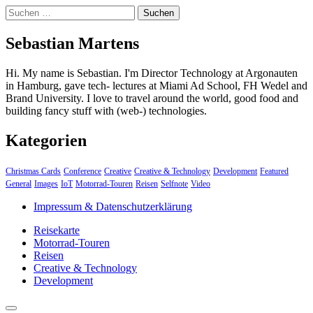
Suchen
nach:
Sebastian Martens
Hi. My name is Sebastian. I'm Director Technology at Argonauten
in Hamburg, gave tech- lectures at Miami Ad School, FH Wedel and
Brand University. I love to travel around the world, good food and
building fancy stuff with (web-) technologies.
Kategorien
Christmas Cards
Conference
Creative
Creative & Technology
Development
Featured
General
Images
IoT
Motorrad-Touren
Reisen
Selfnote
Video
Impressum & Datenschutzerklärung
Reisekarte
Motorrad-Touren
Reisen
Creative & Technology
Development
close