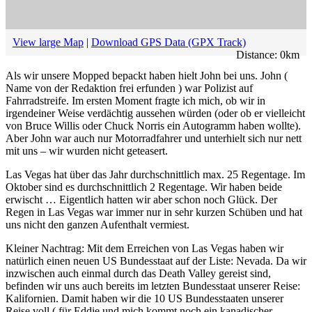
View large Map
|
Download GPS Data (GPX Track)
Distance:
0
km
Als wir unsere Mopped bepackt haben hielt John bei uns. John (
Name von der Redaktion frei erfunden ) war Polizist auf
Fahrradstreife. Im ersten Moment fragte ich mich, ob wir in
irgendeiner Weise verdächtig aussehen würden (oder ob er vielleicht
von Bruce Willis oder Chuck Norris ein Autogramm haben wollte).
Aber John war auch nur Motorradfahrer und unterhielt sich nur nett
mit uns – wir wurden nicht geteasert.
Las Vegas hat über das Jahr durchschnittlich max. 25 Regentage. Im
Oktober sind es durchschnittlich 2 Regentage. Wir haben beide
erwischt … Eigentlich hatten wir aber schon noch Glück. Der
Regen in Las Vegas war immer nur in sehr kurzen Schüben und hat
uns nicht den ganzen Aufenthalt vermiest.
Kleiner Nachtrag: Mit dem Erreichen von Las Vegas haben wir
natürlich einen neuen US Bundesstaat auf der Liste: Nevada. Da wir
inzwischen auch einmal durch das Death Valley gereist sind,
befinden wir uns auch bereits im letzten Bundesstaat unserer Reise:
Kalifornien. Damit haben wir die 10 US Bundesstaaten unserer
Reise voll ( für Eddie und mich kommt noch ein kanadischer