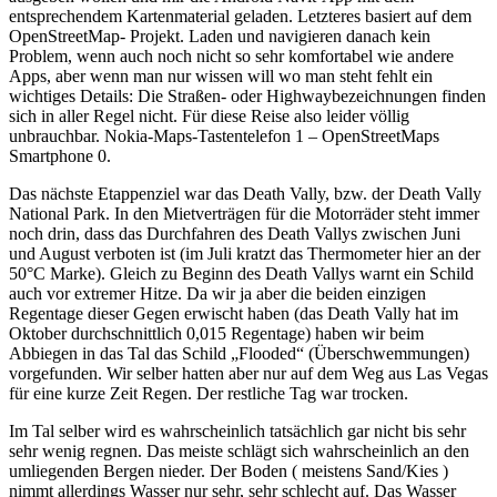
entsprechendem Kartenmaterial geladen. Letzteres basiert auf dem
OpenStreetMap- Projekt. Laden und navigieren danach kein
Problem, wenn auch noch nicht so sehr komfortabel wie andere
Apps, aber wenn man nur wissen will wo man steht fehlt ein
wichtiges Details: Die Straßen- oder Highwaybezeichnungen finden
sich in aller Regel nicht. Für diese Reise also leider völlig
unbrauchbar. Nokia-Maps-Tastentelefon 1 – OpenStreetMaps
Smartphone 0.
Das nächste Etappenziel war das Death Vally, bzw. der Death Vally
National Park. In den Mietverträgen für die Motorräder steht immer
noch drin, dass das Durchfahren des Death Vallys zwischen Juni
und August verboten ist (im Juli kratzt das Thermometer hier an der
50°C Marke). Gleich zu Beginn des Death Vallys warnt ein Schild
auch vor extremer Hitze. Da wir ja aber die beiden einzigen
Regentage dieser Gegen erwischt haben (das Death Vally hat im
Oktober durchschnittlich 0,015 Regentage) haben wir beim
Abbiegen in das Tal das Schild „Flooded“ (Überschwemmungen)
vorgefunden. Wir selber hatten aber nur auf dem Weg aus Las Vegas
für eine kurze Zeit Regen. Der restliche Tag war trocken.
Im Tal selber wird es wahrscheinlich tatsächlich gar nicht bis sehr
sehr wenig regnen. Das meiste schlägt sich wahrscheinlich an den
umliegenden Bergen nieder. Der Boden ( meistens Sand/Kies )
nimmt allerdings Wasser nur sehr, sehr schlecht auf. Das Wasser