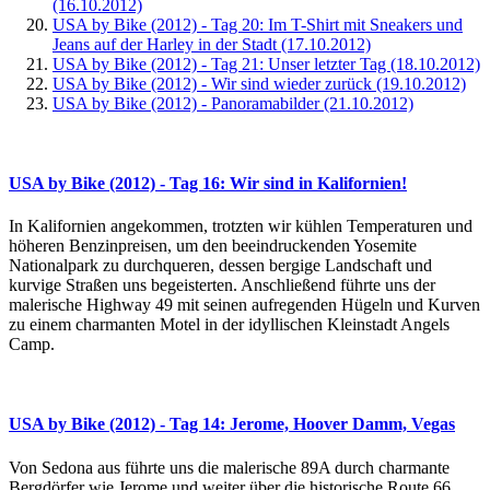
(16.10.2012)
USA by Bike (2012) - Tag 20: Im T-Shirt mit Sneakers und
Jeans auf der Harley in der Stadt (17.10.2012)
USA by Bike (2012) - Tag 21: Unser letzter Tag (18.10.2012)
USA by Bike (2012) - Wir sind wieder zurück (19.10.2012)
USA by Bike (2012) - Panoramabilder (21.10.2012)
USA by Bike (2012) - Tag 16: Wir sind in Kalifornien!
In Kalifornien angekommen, trotzten wir kühlen Temperaturen und
höheren Benzinpreisen, um den beeindruckenden Yosemite
Nationalpark zu durchqueren, dessen bergige Landschaft und
kurvige Straßen uns begeisterten. Anschließend führte uns der
malerische Highway 49 mit seinen aufregenden Hügeln und Kurven
zu einem charmanten Motel in der idyllischen Kleinstadt Angels
Camp.
USA by Bike (2012) - Tag 14: Jerome, Hoover Damm, Vegas
Von Sedona aus führte uns die malerische 89A durch charmante
Bergdörfer wie Jerome und weiter über die historische Route 66,