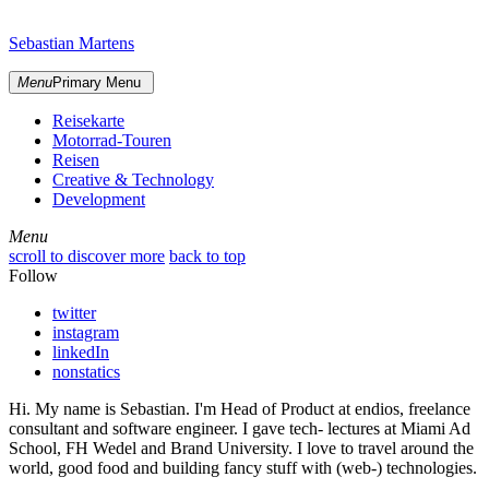
Skip
sidebar
to
Sebastian Martens
content
Menu
Primary Menu
Reisekarte
Motorrad-Touren
Reisen
Creative & Technology
Development
Menu
Menu
scroll to discover more
back to top
Follow
twitter
instagram
linkedIn
nonstatics
Hi. My name is Sebastian. I'm Head of Product at endios, freelance
consultant and software engineer. I gave tech- lectures at Miami Ad
School, FH Wedel and Brand University. I love to travel around the
world, good food and building fancy stuff with (web-) technologies.