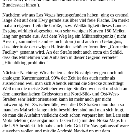
Bundesstaat hinzu ).
Nachdem wir aus Las Vegas herausgefunden haben, ging es erstmal
lange Zeit auf dem Hwy gerade aus über viel freie Fläche. Da merkt
mal am eigenen Leib die Größe, bzw. Weitläufigkeit dieses Landes.
Es ging wirklich abgesehen von sehr wenigen Kurven 150 Meilen
lang nur gerade aus. Auf dem Weg lag ein Militärstützpunkt ( nicht
Area51, zumindest stand es nicht dran ) und auch ein Gefängnis,
dass hier trotz der ewigen Haftstrafen schöner formuliert „Correction
Facility“ genannt wird. An der Straße steht auch extra ein Schild,
dass das Mitnehmen von Anhaltern in dieser Gegend verbietet –
„Hitchhiking prohibited“.
Nächster Nachtrag: Wir arbeiten ja der Nostalgie wegen noch mit
analogem Kartenmaterial. 99% der Zeit ist das auch mehr als
ausreichend weil man sich Abends einmal die Strecke zurechtlegt.
Weil man die meiste Zeit eher wenige Straßen wechselt und sich an
dem amerikanischen Gridsystem mit Nord-Süd- und Ost-West-
Straßen sehr leicht orientieren kann ist mehr auch gar nicht
notwendig. Für Zwischenfälle, weil die US Straßen dann doch so
manches Mal sehr lange nicht beschildert sind und man sich fragt,
ob man die Ausfahrt vielleicht doch schon verpasst hat, hat Lars sein
Mobiltelefon ( das sogar noch Tasten hat ) mit den Nokia Maps für
die USA bestückt. Ich habe auch kein Geld für Navigationssoftware
ausgeben wollen und mir die Android Navit-App mit dem