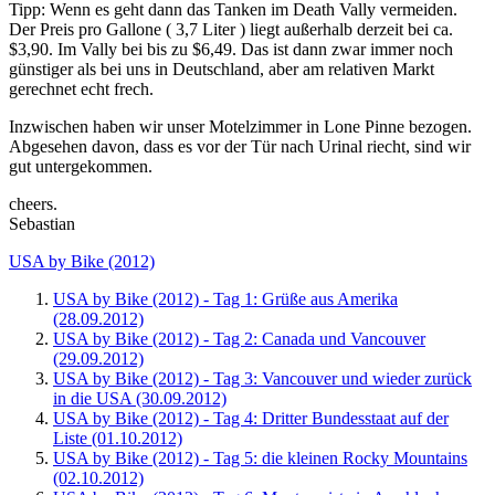
Tipp: Wenn es geht dann das Tanken im Death Vally vermeiden.
Der Preis pro Gallone ( 3,7 Liter ) liegt außerhalb derzeit bei ca.
$3,90. Im Vally bei bis zu $6,49. Das ist dann zwar immer noch
günstiger als bei uns in Deutschland, aber am relativen Markt
gerechnet echt frech.
Inzwischen haben wir unser Motelzimmer in Lone Pinne bezogen.
Abgesehen davon, dass es vor der Tür nach Urinal riecht, sind wir
gut untergekommen.
cheers.
Sebastian
USA by Bike (2012)
USA by Bike (2012) - Tag 1: Grüße aus Amerika
(28.09.2012)
USA by Bike (2012) - Tag 2: Canada und Vancouver
(29.09.2012)
USA by Bike (2012) - Tag 3: Vancouver und wieder zurück
in die USA (30.09.2012)
USA by Bike (2012) - Tag 4: Dritter Bundesstaat auf der
Liste (01.10.2012)
USA by Bike (2012) - Tag 5: die kleinen Rocky Mountains
(02.10.2012)