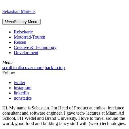
Skip
sidebar
to
Sebastian Martens
content
Menu
Primary Menu
Reisekarte
Motorrad-Touren
Reisen
Creative & Technology
Development
Menu
Menu
scroll to discover more
back to top
Follow
twitter
instagram
linkedIn
nonstatics
Hi. My name is Sebastian. I'm Head of Product at endios, freelance
consultant and software engineer. I gave tech- lectures at Miami Ad
School, FH Wedel and Brand University. I love to travel around the
world, good food and building fancy stuff with (web-) technologies.