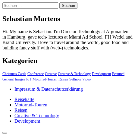
Suchen
nach:
Sebastian Martens
Hi. My name is Sebastian. I'm Director Technology at Argonauten
in Hamburg, gave tech- lectures at Miami Ad School, FH Wedel and
Brand University. I love to travel around the world, good food and
building fancy stuff with (web-) technologies.
Kategorien
Christmas Cards
Conference
Creative
Creative & Technology
Development
Featured
General
Images
IoT
Motorrad-Touren
Reisen
Selfnote
Video
Impressum & Datenschutzerklärung
Reisekarte
Motorrad-Touren
Reisen
Creative & Technology
Development
close