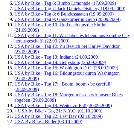
USA by Bike - Tag 6: Bimbo Limonade (17.09.2009)
USA by Bike - Tag 7: Jack Daniels Distillery (18.09.2009)
USA by Bike - Tag 8: 6 Bundesstaaten (19.09.2009)
USA by Bike - Tag 9: Ganzkörper in Gelb (20.09.2009)
USA by Bike - Tag 10: Und nach uns die Sinflut
(21.09.2009)
USA by Bike - Tag 11: Wir haben es lebend aus Zombie City
herausgeschafft (22.09.2009)
USA by Bike - Tag 12: Zu Besuch bei Harley Davidson
(23.09.2009)
USA by Bike - Tag 13: Indiana (24.09.2009)
USA by Bike - Tag 14: Gettysburg (25.09.2009)
USA by Bike - Tag 15: Washington D.C. (26.09.2009)
USA by Bike - Tag 16: Bildungstour durch Washington
(27.09.2009)
USA by Bike - Tag 17: "Boom, boom - be careful!"
(28.09.2009)
USA by Bike - Tag 18: Morgen müssen wir unsere Bikes
abgeben (29.09.2009)
USA by Bike - Tag 19: Weiter zu Fuß (30.09.2009)
» USA by Bike - Tag 21: N.Y.C. (01.10.2009)
USA by Bike - Tag 22: Last Day (02.10.2009)
USA By Bike - Bilder (03.10.2009)