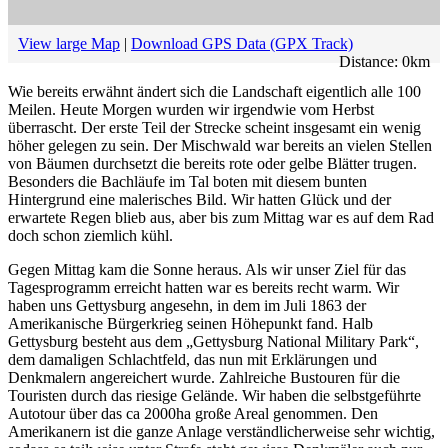
View large Map
|
Download GPS Data (GPX Track)
Distance:
0
km
Wie bereits erwähnt ändert sich die Landschaft eigentlich alle 100
Meilen. Heute Morgen wurden wir irgendwie vom Herbst
überrascht. Der erste Teil der Strecke scheint insgesamt ein wenig
höher gelegen zu sein. Der Mischwald war bereits an vielen Stellen
von Bäumen durchsetzt die bereits rote oder gelbe Blätter trugen.
Besonders die Bachläufe im Tal boten mit diesem bunten
Hintergrund eine malerisches Bild. Wir hatten Glück und der
erwartete Regen blieb aus, aber bis zum Mittag war es auf dem Rad
doch schon ziemlich kühl.
Gegen Mittag kam die Sonne heraus. Als wir unser Ziel für das
Tagesprogramm erreicht hatten war es bereits recht warm. Wir
haben uns Gettysburg angesehn, in dem im Juli 1863 der
Amerikanische Bürgerkrieg seinen Höhepunkt fand. Halb
Gettysburg besteht aus dem „Gettysburg National Military Park“,
dem damaligen Schlachtfeld, das nun mit Erklärungen und
Denkmalern angereichert wurde. Zahlreiche Bustouren für die
Touristen durch das riesige Gelände. Wir haben die selbstgeführte
Autotour über das ca 2000ha große Areal genommen. Den
Amerikanern ist die ganze Anlage verständlicherweise sehr wichtig,