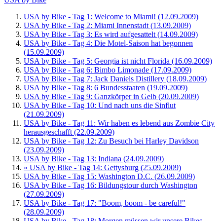
USA by Bike - Tag 1: Welcome to Miami! (12.09.2009)
USA by Bike - Tag 2: Miami Innenstadt (13.09.2009)
USA by Bike - Tag 3: Es wird aufgesattelt (14.09.2009)
USA by Bike - Tag 4: Die Motel-Saison hat begonnen
(15.09.2009)
USA by Bike - Tag 5: Georgia ist nicht Florida (16.09.2009)
USA by Bike - Tag 6: Bimbo Limonade (17.09.2009)
USA by Bike - Tag 7: Jack Daniels Distillery (18.09.2009)
USA by Bike - Tag 8: 6 Bundesstaaten (19.09.2009)
USA by Bike - Tag 9: Ganzkörper in Gelb (20.09.2009)
USA by Bike - Tag 10: Und nach uns die Sinflut
(21.09.2009)
USA by Bike - Tag 11: Wir haben es lebend aus Zombie City
herausgeschafft (22.09.2009)
USA by Bike - Tag 12: Zu Besuch bei Harley Davidson
(23.09.2009)
USA by Bike - Tag 13: Indiana (24.09.2009)
» USA by Bike - Tag 14: Gettysburg (25.09.2009)
USA by Bike - Tag 15: Washington D.C. (26.09.2009)
USA by Bike - Tag 16: Bildungstour durch Washington
(27.09.2009)
USA by Bike - Tag 17: "Boom, boom - be careful!"
(28.09.2009)
USA by Bike - Tag 18: Morgen müssen wir unsere Bikes