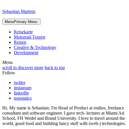
Skip
sidebar
to
Sebastian Martens
content
Menu
Primary Menu
Reisekarte
Motorrad-Touren
Reisen
Creative & Technology
Development
Menu
Menu
scroll to discover more
back to top
Follow
twitter
instagram
linkedIn
nonstatics
Hi. My name is Sebastian. I'm Head of Product at endios, freelance
consultant and software engineer. I gave tech- lectures at Miami Ad
School, FH Wedel and Brand University. I love to travel around the
world, good food and building fancy stuff with (web-) technologies.