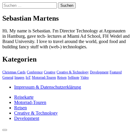
Suchen
nach:
Sebastian Martens
Hi. My name is Sebastian. I'm Director Technology at Argonauten
in Hamburg, gave tech- lectures at Miami Ad School, FH Wedel and
Brand University. I love to travel around the world, good food and
building fancy stuff with (web-) technologies.
Kategorien
Christmas Cards
Conference
Creative
Creative & Technology
Development
Featured
General
Images
IoT
Motorrad-Touren
Reisen
Selfnote
Video
Impressum & Datenschutzerklärung
Reisekarte
Motorrad-Touren
Reisen
Creative & Technology
Development
close