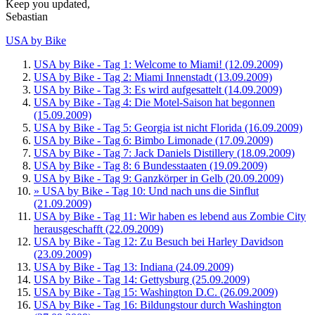
Keep you updated,
Sebastian
USA by Bike
USA by Bike - Tag 1: Welcome to Miami! (12.09.2009)
USA by Bike - Tag 2: Miami Innenstadt (13.09.2009)
USA by Bike - Tag 3: Es wird aufgesattelt (14.09.2009)
USA by Bike - Tag 4: Die Motel-Saison hat begonnen
(15.09.2009)
USA by Bike - Tag 5: Georgia ist nicht Florida (16.09.2009)
USA by Bike - Tag 6: Bimbo Limonade (17.09.2009)
USA by Bike - Tag 7: Jack Daniels Distillery (18.09.2009)
USA by Bike - Tag 8: 6 Bundesstaaten (19.09.2009)
USA by Bike - Tag 9: Ganzkörper in Gelb (20.09.2009)
» USA by Bike - Tag 10: Und nach uns die Sinflut
(21.09.2009)
USA by Bike - Tag 11: Wir haben es lebend aus Zombie City
herausgeschafft (22.09.2009)
USA by Bike - Tag 12: Zu Besuch bei Harley Davidson
(23.09.2009)
USA by Bike - Tag 13: Indiana (24.09.2009)
USA by Bike - Tag 14: Gettysburg (25.09.2009)
USA by Bike - Tag 15: Washington D.C. (26.09.2009)
USA by Bike - Tag 16: Bildungstour durch Washington