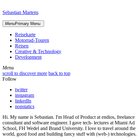
Skip
sidebar
to
Sebastian Martens
content
Menu
Primary Menu
Reisekarte
Motorrad-Touren
Reisen
Creative & Technology
Development
Menu
Menu
scroll to discover more
back to top
Follow
twitter
instagram
linkedIn
nonstatics
Hi. My name is Sebastian. I'm Head of Product at endios, freelance
consultant and software engineer. I gave tech- lectures at Miami Ad
School, FH Wedel and Brand University. I love to travel around the
world, good food and building fancy stuff with (web-) technologies.