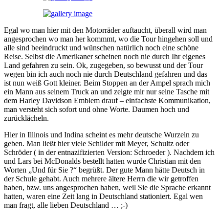
Egal wo man hier mit den Motorräder auftaucht, überall wird man
angesprochen wo man her kommmt, wo die Tour hingehen soll und
alle sind beeindruckt und wünschen natürlich noch eine schöne
Reise. Selbst die Amerikaner scheinen noch nie durch Ihr eigenes
Land gefahren zu sein. Ok, zugegeben, so bewusst und der Tour
wegen bin ich auch noch nie durch Deutschland gefahren und das
ist nun weiß Gott kleiner. Beim Stoppen an der Ampel sprach mich
ein Mann aus seinem Truck an und zeigte mir nur seine Tasche mit
dem Harley Davidson Emblem drauf – einfachste Kommunikation,
man versteht sich sofort und ohne Worte. Daumen hoch und
zurücklächeln.
Hier in Illinois und Indina scheint es mehr deutsche Wurzeln zu
geben. Man ließt hier viele Schilder mit Meyer, Schultz oder
Schröder ( in der entnazifizierten Version: Schroeder ). Nachdem ich
und Lars bei McDonalds bestellt hatten wurde Christian mit den
Worten „Und für Sie ?“ begrüßt. Der gute Mann hätte Deutsch in
der Schule gehabt. Auch mehrere ältere Herrn die wir getroffen
haben, bzw. uns angesprochen haben, weil Sie die Sprache erkannt
hatten, waren eine Zeit lang in Deutschland stationiert. Egal wen
man fragt, alle lieben Deutschland … ;-)