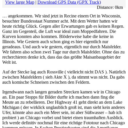
View large Map
|
Download GPS Data (GPX Track)
Distance:
0
km
… angekommen. Wir sind jetzt in Recine einem Ort in Wisconsin,
besuchter Bundesstaat Nummer acht. Mit dem Wetter hatten wir
heute richtig Glück. Gegen aller Erwartungen gab es keinen Regen.
Ganz im Gegenteil, die Luft war ideal zum Moppedfahren. Die
Kurven konnten also kommen. Blöderweise habe die keine in
Illinois. Wie Gestern auch schon ging es hier eigentlich nur
geradeaus. Und auch wie gestern, eigentlich nur durch Maisfelder.
Wir fahren also schon zwei Tage nur durch Maisfelder. Ohne das zu
recherchieren denke ich, dass das das größte Maisanbaugebiet der
Welt ist.
Auf der Stecke lag auch Rossville ( vielleicht nicht DAS ). Natürlich
zwischen Maisfeldern ( sieh Akte X ), da stimmt was nicht. Da gabs
auch komische Schneisen zwischen den Feldern.
Irgendwann nach langen geraden Strecken kamen wir in Chicago
an. Ein paar Stopps für Bilder durfte ich machen dann fing die
Meute an zu rebellieren. Der Highway 41 geht direkt an dem Lake
Michigan ( der wirklick unglaublich groß ist, man sieht kein anderes
Ufer, könnte also auch ein Meer sein, ist aber Süßwasser – hab ich
probiert ) an Chicago vorbei und bietet einen traumhaften Ausblick.
Ich werde definitiv nochmal für eine richtige Fototour nach Chicago
kommen müssen. In Sachen Prestigebauten sind die Amerikaner