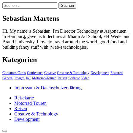
Suchen
nach:
Sebastian Martens
Hi. My name is Sebastian. I'm Director Technology at Argonauten
in Hamburg, gave tech- lectures at Miami Ad School, FH Wedel and
Brand University. I love to travel around the world, good food and
building fancy stuff with (web-) technologies.
Kategorien
Christmas Cards
Conference
Creative
Creative & Technology
Development
Featured
General
Images
IoT
Motorrad-Touren
Reisen
Selfnote
Video
Impressum & Datenschutzerklärung
Reisekarte
Motorrad-Touren
Reisen
Creative & Technology
Development
close