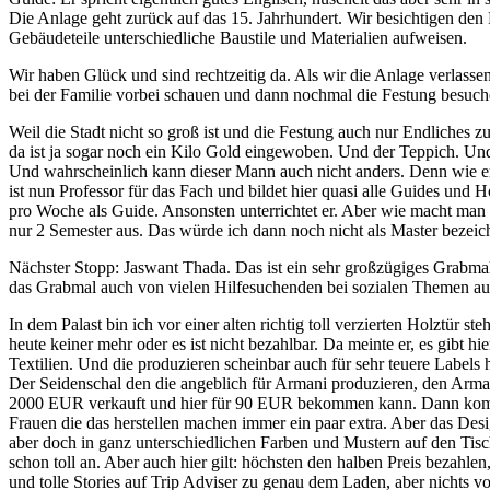
Die Anlage geht zurück auf das 15. Jahrhundert. Wir besichtigen den P
Gebäudeteile unterschiedliche Baustile und Materialien aufweisen.
Wir haben Glück und sind rechtzeitig da. Als wir die Anlage verlasse
bei der Familie vorbei schauen und dann nochmal die Festung besuch
Weil die Stadt nicht so groß ist und die Festung auch nur Endliches 
da ist ja sogar noch ein Kilo Gold eingewoben. Und der Teppich. Und de
Und wahrscheinlich kann dieser Mann auch nicht anders. Denn wie er
ist nun Professor für das Fach und bildet hier quasi alle Guides und 
pro Woche als Guide. Ansonsten unterrichtet er. Aber wie macht man d
nur 2 Semester aus. Das würde ich dann noch nicht als Master bezeic
Nächster Stopp: Jaswant Thada. Das ist ein sehr großzügiges Grabma
das Grabmal auch von vielen Hilfesuchenden bei sozialen Themen aufg
In dem Palast bin ich vor einer alten richtig toll verzierten Holztür
heute keiner mehr oder es ist nicht bezahlbar. Da meinte er, es gibt
Textilien. Und die produzieren scheinbar auch für sehr teuere Labels
Der Seidenschal den die angeblich für Armani produzieren, den Arm
2000 EUR verkauft und hier für 90 EUR bekommen kann. Dann kommt 
Frauen die das herstellen machen immer ein paar extra. Aber das D
aber doch in ganz unterschiedlichen Farben und Mustern auf den Tisch
schon toll an. Aber auch hier gilt: höchsten den halben Preis bez
und tolle Stories auf Trip Adviser zu genau dem Laden, aber nichts 