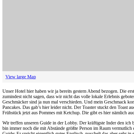
View large Map
Unser Hotel hier haben wir ja bereits gestern Abend bezogen. Die er
zumindest nicht sagen, dass wir nicht das volle lokale Erlebnis gebo
Geschmäcker sind ja nun mal verschieden. Und mein Geschmack kommt 
Pancakes. Das gab’s hier leider nicht. Der Toaster stuckt den Toast 
Frühstück jetzt aus Pommes mit Ketchup. Die gibt es hier nämlich au
Wir treffen unseren Guide in der Lobby. Der kräftigste Inder den ich 
bin immer noch die mit Abstände größte Person im Raum vermutlich 
Guide: Er spricht eigentlich gutes Englisch, nuschelt das aber sehr in