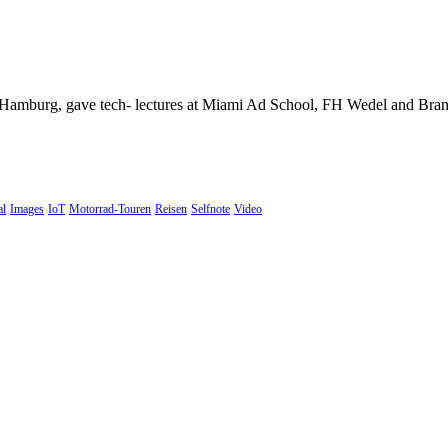
Hamburg, gave tech- lectures at Miami Ad School, FH Wedel and Brand 
al
Images
IoT
Motorrad-Touren
Reisen
Selfnote
Video