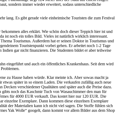
rbaut, sondern immer wieder erweitert, sodass unterschiedliche
hr lang. Es gibt gerade viele einheimische Touristen die zum Festival
r bekommen alles erklärt. Wie schön doch dieser Teppich hier ist und
t noch ein tolles Bild. Vieles ist natürlich wirklich interessant.
das Thema Tourismus. Außerdem hat er seinen Doktor in Tourismus und
 irgendeinem Touristenpunkt vorbei gehen. Er arbeitet noch 1-2 Tage
ndien gar nicht finanzieren. Die Studenten bildet er aber teilweise
ahn eingeführt und auch ein öffentliches Krankenhaus. Seit dem wird
s Problemen.
h gerne zu Hause haben würde. Klar meinte ich. Aber sowas macht ja
ir etwas später in so einem Laden. Die verkaufen zufällig auch neue
an Decken verschiedener Qualitäten und später auch die Preise dazu.
ann gibts noch das Kaschmir Tuch von Wasauchimmer den man für
rmes für 4000 EUR verkauft. Das kostet hier nur 120 EUR. Die
paar einzelne Exemplare. Dann kommen diese einzelnen Exemplare
ät der Materialien kann ich nicht viel sagen. Die Stoffe fühlen sich
érmes Yak Wolle“ googelt, dann kommt vor allem Bilder aus dem Shop