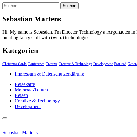
Suchen
nach:
Sebastian Martens
Hi. My name is Sebastian. I'm Director Technology at Argonauten in 
building fancy stuff with (web-) technologies.
Kategorien
Christmas Cards
Conference
Creative
Creative & Technology
Development
Featured
Gener
Impressum & Datenschutzerklärung
Reisekarte
Motorrad-Touren
Reisen
Creative & Technology
Development
close
Skip
sidebar
to
Sebastian Martens
content