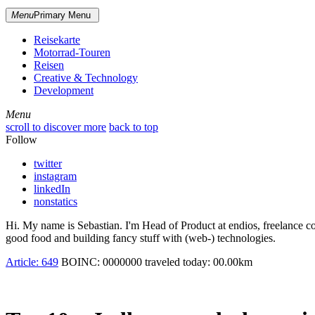
Menu
Primary Menu
Reisekarte
Motorrad-Touren
Reisen
Creative & Technology
Development
Menu
Menu
scroll to discover more
back to top
Follow
twitter
instagram
linkedIn
nonstatics
Hi. My name is Sebastian. I'm Head of Product at endios, freelance co
good food and building fancy stuff with (web-) technologies.
Article:
649
BOINC:
0000000
traveled today:
00.00
km