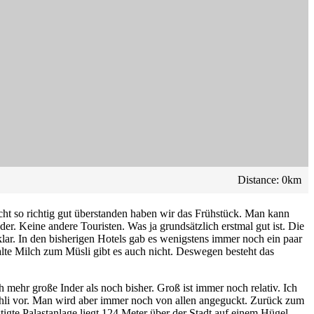
Distance:
0
km
cht so richtig gut überstanden haben wir das Frühstück. Man kann
r. Keine andere Touristen. Was ja grundsätzlich erstmal gut ist. Die
r. In den bisherigen Hotels gab es wenigstens immer noch ein paar
alte Milch zum Müsli gibt es auch nicht. Deswegen besteht das
 mehr große Inder als noch bisher. Groß ist immer noch relativ. Ich
hli vor. Man wird aber immer noch von allen angeguckt. Zurück zum
stigte Palastanlage liegt 124 Meter über der Stadt auf einem Hügel.