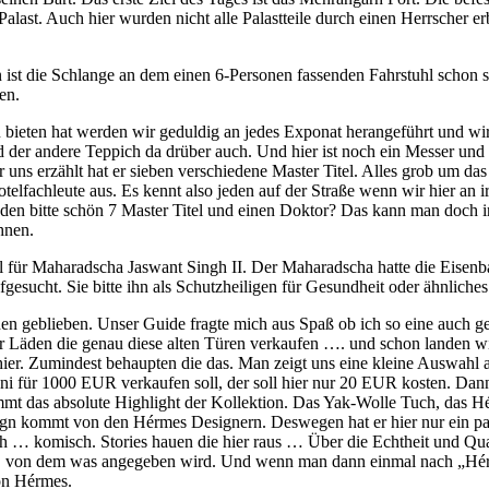
alast. Auch hier wurden nicht alle Palastteile durch einen Herrscher e
n ist die Schlange an dem einen 6-Personen fassenden Fahrstuhl schon se
en.
zu bieten hat werden wir geduldig an jedes Exponat herangeführt und wi
r andere Teppich da drüber auch. Und hier ist noch ein Messer und da is
 uns erzählt hat er sieben verschiedene Master Titel. Alles grob um 
Hotelfachleute aus. Es kennt also jeden auf der Straße wenn wir hier an
en bitte schön 7 Master Titel und einen Doktor? Das kann man doch in I
hnen.
l für Maharadscha Jaswant Singh II. Der Maharadscha hatte die Eisenb
esucht. Sie bitte ihn als Schutzheiligen für Gesundheit oder ähnliche
 stehen geblieben. Unser Guide fragte mich aus Spaß ob ich so eine auc
 hier Läden die genau diese alten Türen verkaufen …. und schon landen w
 hier. Zumindest behaupten die das. Man zeigt uns eine kleine Auswahl 
ani für 1000 EUR verkaufen soll, der soll hier nur 20 EUR kosten. D
das absolute Highlight der Kollektion. Das Yak-Wolle Tuch, das Hé
esign kommt von den Hérmes Designern. Deswegen hat er hier nur ein 
 … komisch. Stories hauen die hier raus … Über die Echtheit und Qualit
ahlen, von dem was angegeben wird. Und wenn man dann einmal nach „H
von Hérmes.