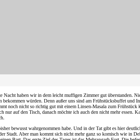
ste Nacht haben wir in dem leicht muffigen Zimmer gut überstanden. Ni
ten bekommen würden. Denn außer uns sind am Frühstücksbuffet und Inde
noch nicht so richtig gut mit einem Linsen-Masala zum Frühstück kla
auch nur auf den Tisch, danach möchte ich auch den nicht mehr essen. K
ch.
bisher bewusst wahrgenommen habe. Und in der Tat gibt es hier deutlich
der Stadt. Aber man kommt sich nicht mehr ganz so komisch wie in De
 seinen Bart. Das erste Ziel des Tages ist das Mehrangarh Fort. Die befe