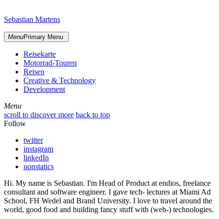
Skip
sidebar
to
Sebastian Martens
content
Menu
Primary Menu
Reisekarte
Motorrad-Touren
Reisen
Creative & Technology
Development
Menu
Menu
scroll to discover more
back to top
Follow
twitter
instagram
linkedIn
nonstatics
Hi. My name is Sebastian. I'm Head of Product at endios, freelance
consultant and software engineer. I gave tech- lectures at Miami Ad
School, FH Wedel and Brand University. I love to travel around the
world, good food and building fancy stuff with (web-) technologies.