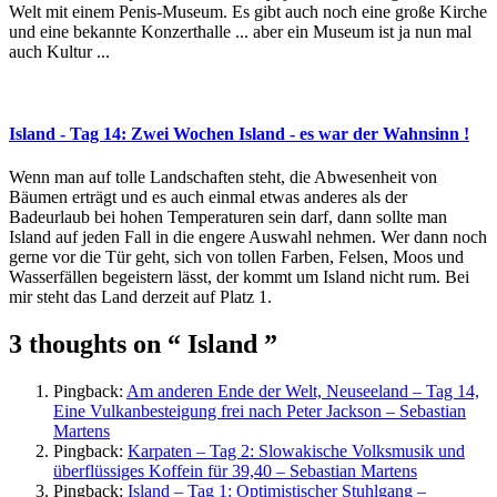
Welt mit einem Penis-Museum. Es gibt auch noch eine große Kirche
und eine bekannte Konzerthalle ... aber ein Museum ist ja nun mal
auch Kultur ...
Island - Tag 14: Zwei Wochen Island - es war der Wahnsinn !
Wenn man auf tolle Landschaften steht, die Abwesenheit von
Bäumen erträgt und es auch einmal etwas anderes als der
Badeurlaub bei hohen Temperaturen sein darf, dann sollte man
Island auf jeden Fall in die engere Auswahl nehmen. Wer dann noch
gerne vor die Tür geht, sich von tollen Farben, Felsen, Moos und
Wasserfällen begeistern lässt, der kommt um Island nicht rum. Bei
mir steht das Land derzeit auf Platz 1.
3 thoughts on
“ Island ”
Pingback:
Am anderen Ende der Welt, Neuseeland – Tag 14,
Eine Vulkanbesteigung frei nach Peter Jackson – Sebastian
Martens
Pingback:
Karpaten – Tag 2: Slowakische Volksmusik und
überflüssiges Koffein für 39,40 – Sebastian Martens
Pingback:
Island – Tag 1: Optimistischer Stuhlgang –