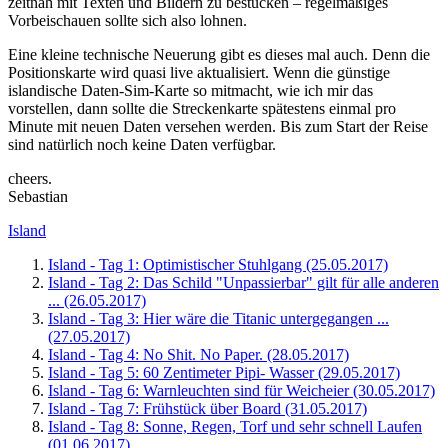
zeitnah mit Texten und Bildern zu bestücken – regelmäßiges
Vorbeischauen sollte sich also lohnen.
Eine kleine technische Neuerung gibt es dieses mal auch. Denn die
Positionskarte wird quasi live aktualisiert. Wenn die günstige
islandische Daten-Sim-Karte so mitmacht, wie ich mir das
vorstellen, dann sollte die Streckenkarte spätestens einmal pro
Minute mit neuen Daten versehen werden. Bis zum Start der Reise
sind natürlich noch keine Daten verfügbar.
cheers.
Sebastian
Island
Island - Tag 1: Optimistischer Stuhlgang (25.05.2017)
Island - Tag 2: Das Schild "Unpassierbar" gilt für alle anderen
... (26.05.2017)
Island - Tag 3: Hier wäre die Titanic untergegangen ...
(27.05.2017)
Island - Tag 4: No Shit. No Paper. (28.05.2017)
Island - Tag 5: 60 Zentimeter Pipi- Wasser (29.05.2017)
Island - Tag 6: Warnleuchten sind für Weicheier (30.05.2017)
Island - Tag 7: Frühstück über Board (31.05.2017)
Island - Tag 8: Sonne, Regen, Torf und sehr schnell Laufen
(01.06.2017)