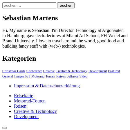
Suchen
nach:
Sebastian Martens
Hi. My name is Sebastian. I'm Director Technology at Argonauten
in Hamburg, gave tech- lectures at Miami Ad School, FH Wedel and
Brand University. I love to travel around the world, good food and
building fancy stuff with (web-) technologies.
Kategorien
Christmas Cards
Conference
Creative
Creative & Technology
Development
Featured
General
Images
IoT
Motorrad-Touren
Reisen
Selfnote
Video
Impressum & Datenschutzerklärung
Reisekarte
Motorrad-Touren
Reisen
Creative & Technology
Development
close