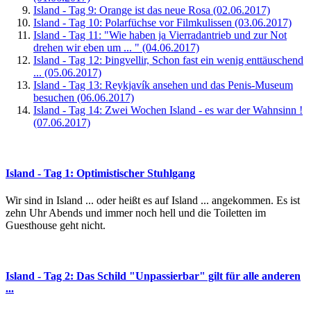
Island - Tag 9: Orange ist das neue Rosa (02.06.2017)
Island - Tag 10: Polarfüchse vor Filmkulissen (03.06.2017)
Island - Tag 11: "Wie haben ja Vierradantrieb und zur Not
drehen wir eben um ... " (04.06.2017)
Island - Tag 12: Þingvellir, Schon fast ein wenig enttäuschend
... (05.06.2017)
Island - Tag 13: Reykjavík ansehen und das Penis-Museum
besuchen (06.06.2017)
Island - Tag 14: Zwei Wochen Island - es war der Wahnsinn !
(07.06.2017)
Island - Tag 1: Optimistischer Stuhlgang
Wir sind in Island ... oder heißt es auf Island ... angekommen. Es ist
zehn Uhr Abends und immer noch hell und die Toiletten im
Guesthouse geht nicht.
Island - Tag 2: Das Schild "Unpassierbar" gilt für alle anderen
...