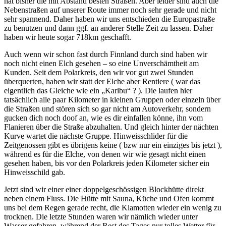
hat bisher die mit Abstand besten Straßen. Aber leider sind auch die
Nebenstraßen auf unserer Route immer noch sehr gerade und nicht
sehr spannend. Daher haben wir uns entschieden die Europastraße
zu benutzen und dann ggf. an anderer Stelle Zeit zu lassen. Daher
haben wir heute sogar 718km geschafft.
Auch wenn wir schon fast durch Finnland durch sind haben wir
noch nicht einen Elch gesehen – so eine Unverschämtheit am
Kunden. Seit dem Polarkreis, den wir vor gut zwei Stunden
überquerten, haben wir statt der Elche aber Rentiere ( war das
eigentlich das Gleiche wie ein „Karibu“ ? ). Die laufen hier
tatsächlich alle paar Kilometer in kleinen Gruppen oder einzeln über
die Straßen und stören sich so gar nicht am Autoverkehr, sondern
gucken dich noch doof an, wie es dir einfallen könne, ihn vom
Flanieren über die Straße abzuhalten. Und gleich hinter der nächten
Kurve wartet die nächste Gruppe. Hinweisschlider für die
Zeitgenossen gibt es übrigens keine ( bzw nur ein einziges bis jetzt ),
während es für die Elche, von denen wir wie gesagt nicht einen
gesehen haben, bis vor den Polarkreis jeden Kilometer sicher ein
Hinweisschild gab.
Jetzt sind wir einer einer doppelgeschössigen Blockhütte direkt
neben einem Fluss. Die Hütte mit Sauna, Küche und Ofen kommt
uns bei dem Regen gerade recht, die Klamotten wieder ein wenig zu
trocknen. Die letzte Stunden waren wir nämlich wieder unter
Wasser gefahren, während der Rest des Tages nur tolles Wetter für