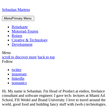
Skip
sidebar
to
Sebastian Martens
content
Menu
Primary Menu
Reisekarte
Motorrad-Touren
Reisen
Creative & Technology
Development
Menu
Menu
scroll to discover more
back to top
Follow
twitter
instagram
linkedIn
nonstatics
Hi. My name is Sebastian. I'm Head of Product at endios, freelance
consultant and software engineer. I gave tech- lectures at Miami Ad
School, FH Wedel and Brand University. I love to travel around the
world, good food and building fancy stuff with (web-) technologies.