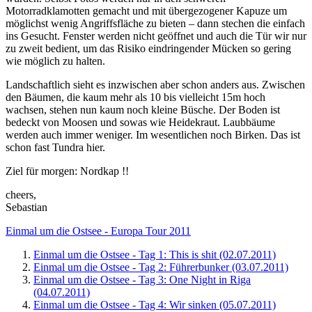
Motorradklamotten gemacht und mit übergezogener Kapuze um
möglichst wenig Angriffsfläche zu bieten – dann stechen die einfach
ins Gesucht. Fenster werden nicht geöffnet und auch die Tür wir nur
zu zweit bedient, um das Risiko eindringender Mücken so gering
wie möglich zu halten.
Landschaftlich sieht es inzwischen aber schon anders aus. Zwischen
den Bäumen, die kaum mehr als 10 bis vielleicht 15m hoch
wachsen, stehen nun kaum noch kleine Büsche. Der Boden ist
bedeckt von Moosen und sowas wie Heidekraut. Laubbäume
werden auch immer weniger. Im wesentlichen noch Birken. Das ist
schon fast Tundra hier.
Ziel für morgen: Nordkap !!
cheers,
Sebastian
Einmal um die Ostsee - Europa Tour 2011
Einmal um die Ostsee - Tag 1: This is shit (02.07.2011)
Einmal um die Ostsee - Tag 2: Führerbunker (03.07.2011)
Einmal um die Ostsee - Tag 3: One Night in Riga
(04.07.2011)
Einmal um die Ostsee - Tag 4: Wir sinken (05.07.2011)