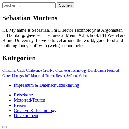
Suchen
nach:
Sebastian Martens
Hi. My name is Sebastian. I'm Director Technology at Argonauten
in Hamburg, gave tech- lectures at Miami Ad School, FH Wedel and
Brand University. I love to travel around the world, good food and
building fancy stuff with (web-) technologies.
Kategorien
Christmas Cards
Conference
Creative
Creative & Technology
Development
Featured
General
Images
IoT
Motorrad-Touren
Reisen
Selfnote
Video
Impressum & Datenschutzerklärung
Reisekarte
Motorrad-Touren
Reisen
Creative & Technology
Development
close