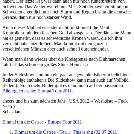
haben. Der letzte Tag war dann auch nur noch runterbrettern von
Schweden. Das Wetter war eh nur Mist. Seit der zweiten Stunde in
Schweden eigentlich nur noch Sturm und Regen bis an die deutsche
Grenze, dann nur noch starker Wind.
Auch dieses Mal hat es leider nicht funktioniert die Maut-
Kontrolleur mit dem falschen Geld abzuspeisen. Der dänische Mann
hat es gemerkt, dass es schwedische Kronen waren, die ich ihm
versucht habe anzudrehen. Man kommt mit den ganzen
verschiedenen Münzen aber auch schnell durcheinander.
Wenn man dann wieder über die Kreisgrenze nach Dithmarschen
fährt ist das schon ein großes Stück Heimat :)
In der Slideshow sind nun ein paar ausgewählte Bilder in beliebiger
Reihenfolge enthalten ( Die Slideshow kann man auch auf Vollbild
stellen ). Noch mehr Bilder gibt es dann noch auf der passenden
Bildergalerieseite: Europa Tour 2011
.
cheers und bis zum nächsten Jahr ( USA 2012 – Westküste – Fuck
Yeah )
Sebastian
Einmal um die Ostsee - Europa Tour 2011
Einmal um die Ostsee - Tag 1: This is shit (02.07.2011)