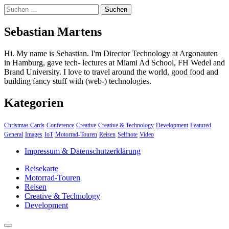
Suchen
nach:
Sebastian Martens
Hi. My name is Sebastian. I'm Director Technology at Argonauten
in Hamburg, gave tech- lectures at Miami Ad School, FH Wedel and
Brand University. I love to travel around the world, good food and
building fancy stuff with (web-) technologies.
Kategorien
Christmas Cards
Conference
Creative
Creative & Technology
Development
Featured
General
Images
IoT
Motorrad-Touren
Reisen
Selfnote
Video
Impressum & Datenschutzerklärung
Reisekarte
Motorrad-Touren
Reisen
Creative & Technology
Development
close