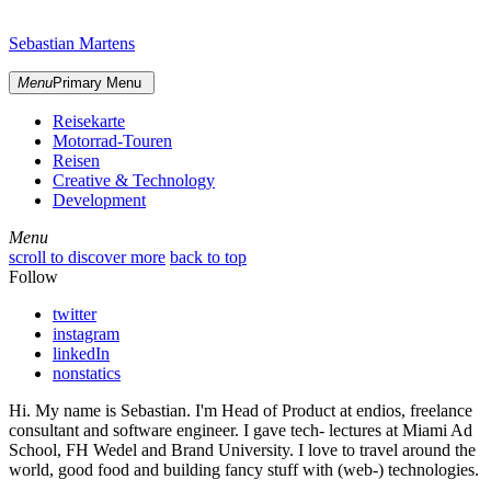
Skip
sidebar
to
Sebastian Martens
content
Menu
Primary Menu
Reisekarte
Motorrad-Touren
Reisen
Creative & Technology
Development
Menu
Menu
scroll to discover more
back to top
Follow
twitter
instagram
linkedIn
nonstatics
Hi. My name is Sebastian. I'm Head of Product at endios, freelance
consultant and software engineer. I gave tech- lectures at Miami Ad
School, FH Wedel and Brand University. I love to travel around the
world, good food and building fancy stuff with (web-) technologies.