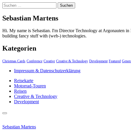
Suchen
nach:
Sebastian Martens
Hi. My name is Sebastian. I'm Director Technology at Argonauten in 
building fancy stuff with (web-) technologies.
Kategorien
Christmas Cards
Conference
Creative
Creative & Technology
Development
Featured
Gener
Impressum & Datenschutzerklärung
Reisekarte
Motorrad-Touren
Reisen
Creative & Technology
Development
close
Skip
sidebar
to
Sebastian Martens
content