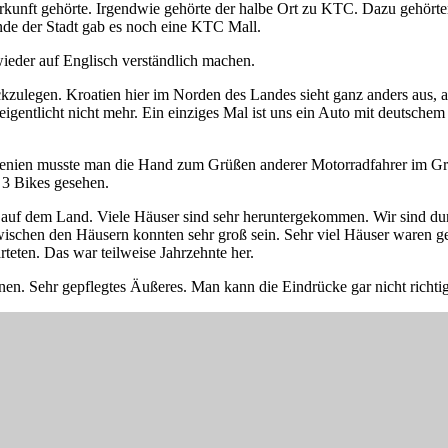
rkunft gehörte. Irgendwie gehörte der halbe Ort zu KTC. Dazu gehörten
nde der Stadt gab es noch eine KTC Mall.
ieder auf Englisch verständlich machen.
ulegen. Kroatien hier im Norden des Landes sieht ganz anders aus, als
e eigentlicht nicht mehr. Ein einziges Mal ist uns ein Auto mit deut
owenien musste man die Hand zum Grüßen anderer Motorradfahrer im Gr
 3 Bikes gesehen.
fer auf dem Land. Viele Häuser sind sehr heruntergekommen. Wir sind 
ischen den Häusern konnten sehr groß sein. Sehr viel Häuser waren ge
teten. Das war teilweise Jahrzehnte her.
en. Sehr gepflegtes Äußeres. Man kann die Eindrücke gar nicht richti