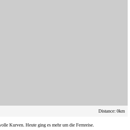
Distance:
0
km
olle Kurven. Heute ging es mehr um die Fernreise.