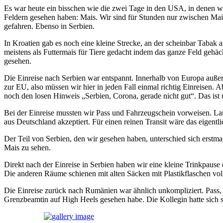
Es war heute ein bisschen wie die zwei Tage in den USA, in denen wir
Feldern gesehen haben: Mais. Wir sind für Stunden nur zwischen Mais
gefahren. Ebenso in Serbien.
In Kroatien gab es noch eine kleine Strecke, an der scheinbar Taba
meistens als Futtermais für Tiere gedacht indem das ganze Feld gehäck
gesehen.
Die Einreise nach Serbien war entspannt. Innerhalb von Europa außerh
zur EU, also müssen wir hier in jeden Fall einmal richtig Einreisen. 
noch den losen Hinweis „Serbien, Corona, gerade nicht gut“. Das ist 
Bei der Einreise mussten wir Pass und Fahrzeugschein vorweisen. La
aus Deutschland akzeptiert. Für einen reinen Transit wäre das eige
Der Teil von Serbien, den wir gesehen haben, unterschied sich erstma
Mais zu sehen.
Direkt nach der Einreise in Serbien haben wir eine kleine Trinkpaus
Die anderen Räume schienen mit alten Säcken mit Plastikflaschen voll
Die Einreise zurück nach Rumänien war ähnlich unkompliziert. Pass, 
Grenzbeamtin auf High Heels gesehen habe. Die Kollegin hatte sich s