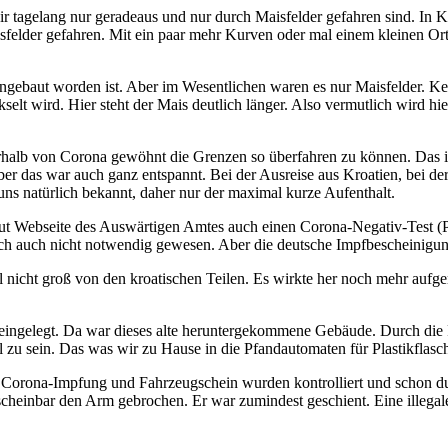
 tagelang nur geradeaus und nur durch Maisfelder gefahren sind. In Kr
felder gefahren. Mit ein paar mehr Kurven oder mal einem kleinen Ort
k angebaut worden ist. Aber im Wesentlichen waren es nur Maisfelder. 
selt wird. Hier steht der Mais deutlich länger. Also vermutlich wird hi
alb von Corona gewöhnt die Grenzen so überfahren zu können. Das ist a
Aber das war auch ganz entspannt. Bei der Ausreise aus Kroatien, bei d
uns natürlich bekannt, daher nur der maximal kurze Aufenthalt.
ut Webseite des Auswärtigen Amtes auch einen Corona-Negativ-Test (PC
ntlich auch nicht notwendig gewesen. Aber die deutsche Impfbescheinig
l nicht groß von den kroatischen Teilen. Es wirkte her noch mehr aufge
e eingelegt. Da war dieses alte heruntergekommene Gebäude. Durch die 
 zu sein. Das was wir zu Hause in die Pfandautomaten für Plastikflasch
Corona-Impfung und Fahrzeugschein wurden kontrolliert und schon durft
cheinbar den Arm gebrochen. Er war zumindest geschient. Eine illegale