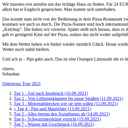
Wir mussten erst anrufen um das richtige Haus zu finden. Für 24 EU
allem hat er Englisch gesprochen. Man konnte sich unterhalten.
Das konnte man nicht von der Bedienung in dem Pizza-Restaurant zwe
kommen wir auch so durch. Die Pizza-Namen sind noch international 
„Ketchup“. Die haben wir verneint. Später stellt sich heraus, dass 
gab es genügend Käse auf der Pizza, sodass das nicht weiter aufgefal
Mit dem Wetter haben wir bisher wieder ziemlich Glück. Heute wiede
Wetter noch stabil bleiben.
Und ach ja – Pipi gabs auch. Das ist eine Orangen Limonade die es hi
cheers.
Sebastian
Osteuropa Tour 2021
Tag 1 - Auf nach Innsbruck (10.09.2021)
Tag 2 - Von Lüftungsklappen bis nasse Straßen (11.09.2021)
Tag 3 - Motorradstrecken wie sie sein sollen (12.09.2021)
» Tag 4 - Pipi und Maisfelder (13.09.2021)
Tag 5 - Alles brennt den Sozialismus ab (14.09.2021)
Tag 6 - Schwarzmeerküste erreicht (15.09.2021)
Tag 7 - Wasser mit Geschmack (16.09.2021)