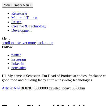
Menu
Primary Menu
Reisekarte
Motorrad-Touren
Reisen
Creative & Technology
Development
Menu
Menu
scroll to discover more
back to top
Follow
twitter
instagram
linkedIn
nonstatics
Hi. My name is Sebastian. I'm Head of Product at endios, freelance co
good food and building fancy stuff with (web-) technologies.
Article:
649
BOINC:
0000000
traveled today:
00.00
km