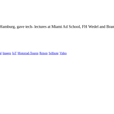
Hamburg, gave tech- lectures at Miami Ad School, FH Wedel and Brand 
al
Images
IoT
Motorrad-Touren
Reisen
Selfnote
Video