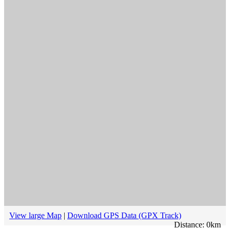
View large Map
|
Download GPS Data (GPX Track)
Distance:
0
km