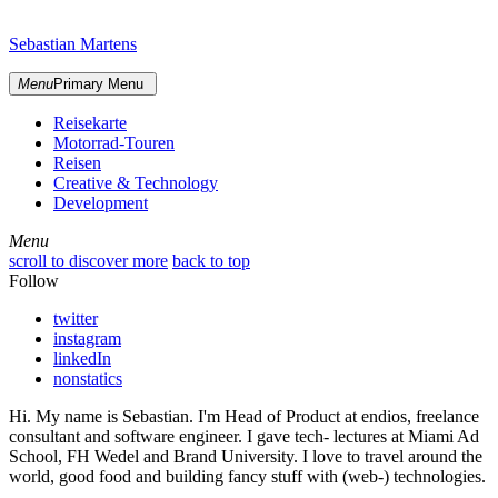
Skip
sidebar
to
Sebastian Martens
content
Menu
Primary Menu
Reisekarte
Motorrad-Touren
Reisen
Creative & Technology
Development
Menu
Menu
scroll to discover more
back to top
Follow
twitter
instagram
linkedIn
nonstatics
Hi. My name is Sebastian. I'm Head of Product at endios, freelance
consultant and software engineer. I gave tech- lectures at Miami Ad
School, FH Wedel and Brand University. I love to travel around the
world, good food and building fancy stuff with (web-) technologies.