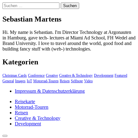
Suchen
nach:
Sebastian Martens
Hi. My name is Sebastian. I'm Director Technology at Argonauten
in Hamburg, gave tech- lectures at Miami Ad School, FH Wedel and
Brand University. I love to travel around the world, good food and
building fancy stuff with (web-) technologies.
Kategorien
Christmas Cards
Conference
Creative
Creative & Technology
Development
Featured
General
Images
IoT
Motorrad-Touren
Reisen
Selfnote
Video
Impressum & Datenschutzerklärung
Reisekarte
Motorrad-Touren
Reisen
Creative & Technology
Development
close