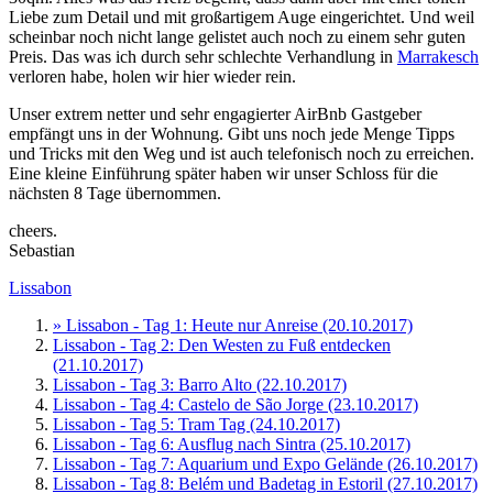
Liebe zum Detail und mit großartigem Auge eingerichtet. Und weil
scheinbar noch nicht lange gelistet auch noch zu einem sehr guten
Preis. Das was ich durch sehr schlechte Verhandlung in
Marrakesch
verloren habe, holen wir hier wieder rein.
Unser extrem netter und sehr engagierter AirBnb Gastgeber
empfängt uns in der Wohnung. Gibt uns noch jede Menge Tipps
und Tricks mit den Weg und ist auch telefonisch noch zu erreichen.
Eine kleine Einführung später haben wir unser Schloss für die
nächsten 8 Tage übernommen.
cheers.
Sebastian
Lissabon
» Lissabon - Tag 1: Heute nur Anreise (20.10.2017)
Lissabon - Tag 2: Den Westen zu Fuß entdecken
(21.10.2017)
Lissabon - Tag 3: Barro Alto (22.10.2017)
Lissabon - Tag 4: Castelo de São Jorge (23.10.2017)
Lissabon - Tag 5: Tram Tag (24.10.2017)
Lissabon - Tag 6: Ausflug nach Sintra (25.10.2017)
Lissabon - Tag 7: Aquarium und Expo Gelände (26.10.2017)
Lissabon - Tag 8: Belém und Badetag in Estoril (27.10.2017)