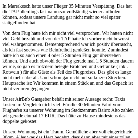
In Marrakesch hatte unser Flieger 35 Minuten Verspätung. Das hat
die TAP allerdings fast nahmezu vollständig wieder aufholen
können, sodass unsere Landung gar nicht mehr so viel später
stattgefunden hat.
Von dem Flug hatte ich mir nicht viel versprochen. Wir hatten nicht
viel Geld bezahlt und von der TAP hatte ich vorher nicht bewusst
viel wahrgenommen. Dementsprechend war ich positiv überrascht,
als ich fast soetwas wie Beinfreiheit genießen konnte. Zumindest
hätte ich so auch einen 4 oder 5 Stunden Flug gut überstehen
können. Und auch obwohl der Flug gerade mal 1,5 Stunden dauern
würde, so gab es trotzdem belegte Brötchen und Getränke ( inkl.
Rotwein ) für alle Gäste als Teil des Flugpreises. Das gibt es lange
nicht mehr überall. Und schon gar nicht auf so kurzen Strecken.
Hauptsache ist: Wir kommen in einem Stück an und das Gepäck ist
nicht verloren gegangen.
Unser AirBnb Gastgeber behält mit seiner Aussage recht: Taxis
kosten im Vergleich nicht viel. Für die 30 Minuten Fahrt vom
Flughafen zu unserer Wohnung im Stadtzentrum Bairro Alto zahlen
wir gerade einmal 17 EUR. Das hätte zu Hause mindestens das
doppelte gekostet.
Unsere Wohnung ist ein Traum. Gemütliche aber voll eingerichtete
30qm. Alles was das Herz begehrt, dass dann aber mit einer tollen