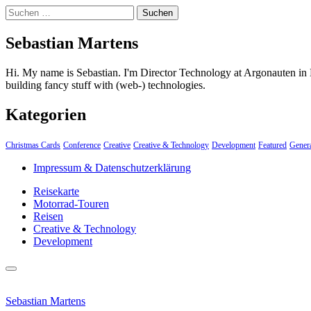
Suchen
nach:
Sebastian Martens
Hi. My name is Sebastian. I'm Director Technology at Argonauten in 
building fancy stuff with (web-) technologies.
Kategorien
Christmas Cards
Conference
Creative
Creative & Technology
Development
Featured
Gener
Impressum & Datenschutzerklärung
Reisekarte
Motorrad-Touren
Reisen
Creative & Technology
Development
close
Skip
sidebar
to
Sebastian Martens
content