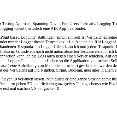
 „A Testing Approach Spanning Dev to End Users“ sein adv. Logging T
gging-Client ( natürlich eine AIR App ) verbindet.
int based Logging“ stattfinden, sprich ein Soll-Ist-Vergleich einzelne
endet mir der Logger diesen Testpunkt zur Laufzeit an die RIALoggerApp
orhandenen Testpunkt. Im Logger Client kann ich nun jedem Testpunkt-
also im Grunde ein noch nicht automatisierten Testcase erstellt ( ich 
 Connection kann ich die Logs auch gegen einen Server schicken. Auf 
nen Logger Client laden und sehen so die Applikation von meinen Soll
se ( eine Aufreihung von Methodenaufrufen ) geschrieben werden der dan
 des Vergleichs auf Int, Number, String, Boolean, aber alles in allem a
 Player 10 verlauten lassen. Nun durfte er eine ganze Session damit fü
 Details zu gehen.3D natürlich ein ganz großes Thema, ebenso wie Pixel-
er erst mal machen ). So angucken !!