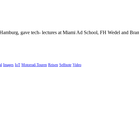
Hamburg, gave tech- lectures at Miami Ad School, FH Wedel and Brand 
al
Images
IoT
Motorrad-Touren
Reisen
Selfnote
Video