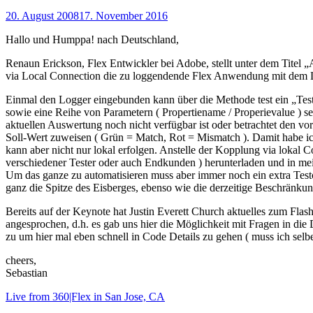
20. August 2008
17. November 2016
Hallo und Humppa! nach Deutschland,
Renaun Erickson, Flex Entwickler bei Adobe, stellt unter dem Titel
via Local Connection die zu loggendende Flex Anwendung mit dem Lo
Einmal den Logger eingebunden kann über die Methode test ein „TestPo
sowie eine Reihe von Parametern ( Propertiename / Properievalue ) s
aktuellen Auswertung noch nicht verfügbar ist oder betrachtet den v
Soll-Wert zuweisen ( Grün = Match, Rot = Mismatch ). Damit habe ich 
kann aber nicht nur lokal erfolgen. Anstelle der Kopplung via lokal
verschiedener Tester oder auch Endkunden ) herunterladen und in mei
Um das ganze zu automatisieren muss aber immer noch ein extra Testca
ganz die Spitze des Eisberges, ebenso wie die derzeitige Beschränkung
Bereits auf der Keynote hat Justin Everett Church aktuelles zum Flash
angesprochen, d.h. es gab uns hier die Möglichkeit mit Fragen in die
zu um hier mal eben schnell in Code Details zu gehen ( muss ich selb
cheers,
Sebastian
Live from 360|Flex in San Jose, CA