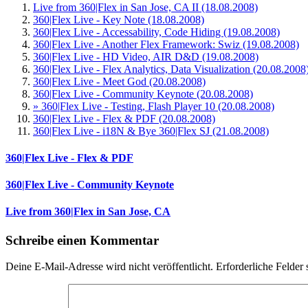
Live from 360|Flex in San Jose, CA II (18.08.2008)
360|Flex Live - Key Note (18.08.2008)
360|Flex Live - Accessability, Code Hiding (19.08.2008)
360|Flex Live - Another Flex Framework: Swiz (19.08.2008)
360|Flex Live - HD Video, AIR D&D (19.08.2008)
360|Flex Live - Flex Analytics, Data Visualization (20.08.2008
360|Flex Live - Meet God (20.08.2008)
360|Flex Live - Community Keynote (20.08.2008)
» 360|Flex Live - Testing, Flash Player 10 (20.08.2008)
360|Flex Live - Flex & PDF (20.08.2008)
360|Flex Live - i18N & Bye 360|Flex SJ (21.08.2008)
360|Flex Live - Flex & PDF
360|Flex Live - Community Keynote
Live from 360|Flex in San Jose, CA
Schreibe einen Kommentar
Deine E-Mail-Adresse wird nicht veröffentlicht.
Erforderliche Felder 