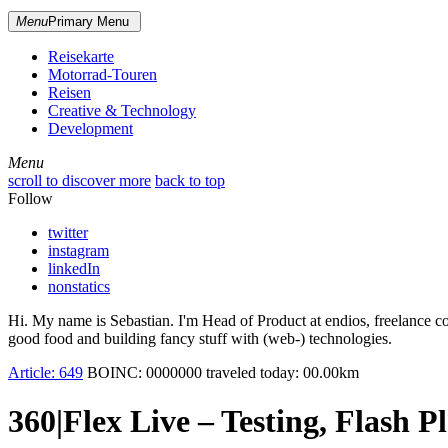
Menu
Primary Menu
Reisekarte
Motorrad-Touren
Reisen
Creative & Technology
Development
Menu
Menu
scroll to discover more
back to top
Follow
twitter
instagram
linkedIn
nonstatics
Hi. My name is Sebastian. I'm Head of Product at endios, freelance co
good food and building fancy stuff with (web-) technologies.
Article:
649
BOINC:
0000000
traveled today:
00.00
km
360|Flex Live – Testing, Flash P