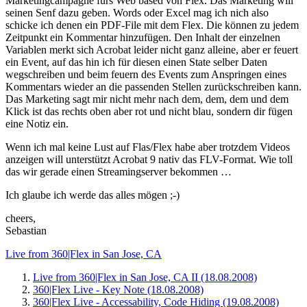
Marketingcampagne fürs Web based von Flex. Das Marketing will
seinen Senf dazu geben. Words oder Excel mag ich nich also
schicke ich denen ein PDF-File mit dem Flex. Die können zu jedem
Zeitpunkt ein Kommentar hinzufügen. Den Inhalt der einzelnen
Variablen merkt sich Acrobat leider nicht ganz alleine, aber er feuert
ein Event, auf das hin ich für diesen einen State selber Daten
wegschreiben und beim feuern des Events zum Anspringen eines
Kommentars wieder an die passenden Stellen zurückschreiben kann.
Das Marketing sagt mir nicht mehr nach dem, dem, dem und dem
Klick ist das rechts oben aber rot und nicht blau, sondern dir fügen
eine Notiz ein.
Wenn ich mal keine Lust auf Flas/Flex habe aber trotzdem Videos
anzeigen will unterstützt Acrobat 9 nativ das FLV-Format. Wie toll
das wir gerade einen Streamingserver bekommen …
Ich glaube ich werde das alles mögen ;-)
cheers,
Sebastian
Live from 360|Flex in San Jose, CA
Live from 360|Flex in San Jose, CA II (18.08.2008)
360|Flex Live - Key Note (18.08.2008)
360|Flex Live - Accessability, Code Hiding (19.08.2008)