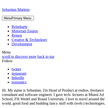
Skip
sidebar
to
Sebastian Martens
content
Menu
Primary Menu
Reisekarte
Motorrad-Touren
Reisen
Creative & Technology
Development
Menu
Menu
scroll to discover more
back to top
Follow
twitter
instagram
linkedIn
nonstatics
Hi. My name is Sebastian. I'm Head of Product at endios, freelance
consultant and software engineer. I gave tech- lectures at Miami Ad
School, FH Wedel and Brand University. I love to travel around the
world, good food and building fancy stuff with (web-) technologies.