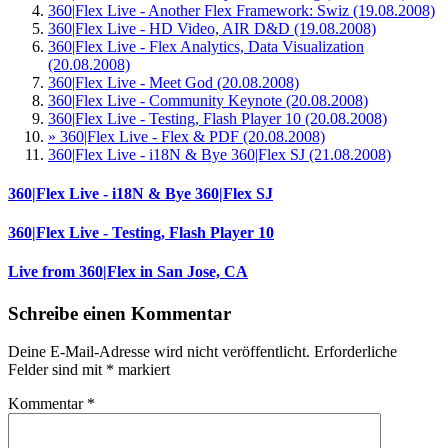
360|Flex Live - Another Flex Framework: Swiz (19.08.2008)
360|Flex Live - HD Video, AIR D&D (19.08.2008)
360|Flex Live - Flex Analytics, Data Visualization
(20.08.2008)
360|Flex Live - Meet God (20.08.2008)
360|Flex Live - Community Keynote (20.08.2008)
360|Flex Live - Testing, Flash Player 10 (20.08.2008)
» 360|Flex Live - Flex & PDF (20.08.2008)
360|Flex Live - i18N & Bye 360|Flex SJ (21.08.2008)
360|Flex Live - i18N & Bye 360|Flex SJ
360|Flex Live - Testing, Flash Player 10
Live from 360|Flex in San Jose, CA
Schreibe einen Kommentar
Deine E-Mail-Adresse wird nicht veröffentlicht.
Erforderliche
Felder sind mit
*
markiert
Kommentar
*