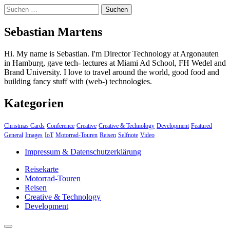
Suchen
nach:
Sebastian Martens
Hi. My name is Sebastian. I'm Director Technology at Argonauten
in Hamburg, gave tech- lectures at Miami Ad School, FH Wedel and
Brand University. I love to travel around the world, good food and
building fancy stuff with (web-) technologies.
Kategorien
Christmas Cards
Conference
Creative
Creative & Technology
Development
Featured
General
Images
IoT
Motorrad-Touren
Reisen
Selfnote
Video
Impressum & Datenschutzerklärung
Reisekarte
Motorrad-Touren
Reisen
Creative & Technology
Development
close