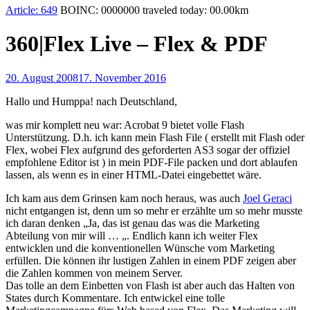
Article:
649
BOINC:
0000000
traveled today:
00.00
km
360|Flex Live – Flex & PDF
20. August 2008
17. November 2016
Hallo und Humppa! nach Deutschland,
was mir komplett neu war: Acrobat 9 bietet volle Flash
Unterstützung. D.h. ich kann mein Flash File ( erstellt mit Flash oder
Flex, wobei Flex aufgrund des geforderten AS3 sogar der offiziel
empfohlene Editor ist ) in mein PDF-File packen und dort ablaufen
lassen, als wenn es in einer HTML-Datei eingebettet wäre.
Ich kam aus dem Grinsen kam noch heraus, was auch
Joel Geraci
nicht entgangen ist, denn um so mehr er erzählte um so mehr musste
ich daran denken „Ja, das ist genau das was die Marketing
Abteilung von mir will … „. Endlich kann ich weiter Flex
entwicklen und die konventionellen Wünsche vom Marketing
erfüllen. Die können ihr lustigen Zahlen in einem PDF zeigen aber
die Zahlen kommen von meinem Server.
Das tolle an dem Einbetten von Flash ist aber auch das Halten von
States durch Kommentare. Ich entwickel eine tolle