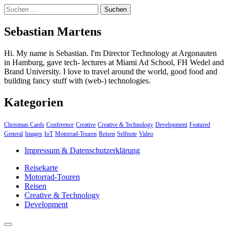
Suchen
nach:
Sebastian Martens
Hi. My name is Sebastian. I'm Director Technology at Argonauten
in Hamburg, gave tech- lectures at Miami Ad School, FH Wedel and
Brand University. I love to travel around the world, good food and
building fancy stuff with (web-) technologies.
Kategorien
Christmas Cards
Conference
Creative
Creative & Technology
Development
Featured
General
Images
IoT
Motorrad-Touren
Reisen
Selfnote
Video
Impressum & Datenschutzerklärung
Reisekarte
Motorrad-Touren
Reisen
Creative & Technology
Development
close