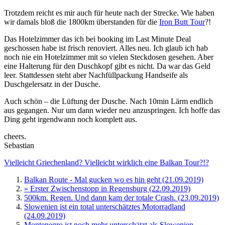
Trotzdem reicht es mir auch für heute nach der Strecke. Wie haben
wir damals bloß die 1800km überstanden für die
Iron Butt Tour
?!
Das Hotelzimmer das ich bei booking im Last Minute Deal
geschossen habe ist frisch renoviert. Alles neu. Ich glaub ich hab
noch nie ein Hotelzimmer mit so vielen Steckdosen gesehen. Aber
eine Halterung für den Duschkopf gibt es nicht. Da war das Geld
leer. Stattdessen steht aber Nachfüllpackung Handseife als
Duschgelersatz in der Dusche.
Auch schön – die Lüftung der Dusche. Nach 10min Lärm endlich
aus gegangen. Nur um dann wieder neu anzuspringen. Ich hoffe das
Ding geht irgendwann noch komplett aus.
cheers.
Sebastian
Vielleicht Griechenland? Vielleicht wirklich eine Balkan Tour?!?
Balkan Route - Mal gucken wo es hin geht (21.09.2019)
» Erster Zwischenstopp in Regensburg (22.09.2019)
500km. Regen. Und dann kam der totale Crash. (23.09.2019)
Slowenien ist ein total unterschätztes Motorradland
(24.09.2019)
Montenegro ist noch mehr unterschätzt als Slowenien