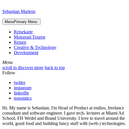
Skip
sidebar
to
Sebastian Martens
content
Menu
Primary Menu
Reisekarte
Motorrad-Touren
Reisen
Creative & Technology
Development
Menu
Menu
scroll to discover more
back to top
Follow
twitter
instagram
linkedIn
nonstatics
Hi. My name is Sebastian. I'm Head of Product at endios, freelance
consultant and software engineer. I gave tech- lectures at Miami Ad
School, FH Wedel and Brand University. I love to travel around the
world, good food and building fancy stuff with (web-) technologies.