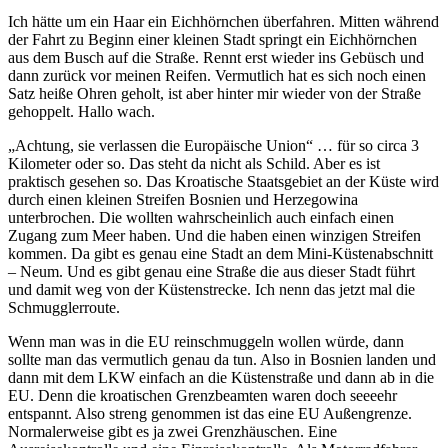
Ich hätte um ein Haar ein Eichhörnchen überfahren. Mitten während
der Fahrt zu Beginn einer kleinen Stadt springt ein Eichhörnchen
aus dem Busch auf die Straße. Rennt erst wieder ins Gebüsch und
dann zurück vor meinen Reifen. Vermutlich hat es sich noch einen
Satz heiße Ohren geholt, ist aber hinter mir wieder von der Straße
gehoppelt. Hallo wach.
„Achtung, sie verlassen die Europäische Union“ … für so circa 3
Kilometer oder so. Das steht da nicht als Schild. Aber es ist
praktisch gesehen so. Das Kroatische Staatsgebiet an der Küste wird
durch einen kleinen Streifen Bosnien und Herzegowina
unterbrochen. Die wollten wahrscheinlich auch einfach einen
Zugang zum Meer haben. Und die haben einen winzigen Streifen
kommen. Da gibt es genau eine Stadt an dem Mini-Küstenabschnitt
– Neum. Und es gibt genau eine Straße die aus dieser Stadt führt
und damit weg von der Küstenstrecke. Ich nenn das jetzt mal die
Schmugglerroute.
Wenn man was in die EU reinschmuggeln wollen würde, dann
sollte man das vermutlich genau da tun. Also in Bosnien landen und
dann mit dem LKW einfach an die Küstenstraße und dann ab in die
EU. Denn die kroatischen Grenzbeamten waren doch seeeehr
entspannt. Also streng genommen ist das eine EU Außengrenze.
Normalerweise gibt es ja zwei Grenzhäuschen. Eine