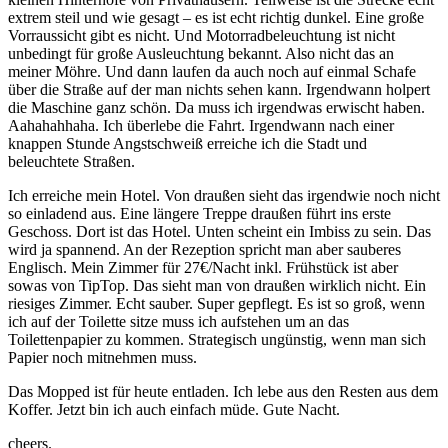
extrem steil und wie gesagt – es ist echt richtig dunkel. Eine große
Vorraussicht gibt es nicht. Und Motorradbeleuchtung ist nicht
unbedingt für große Ausleuchtung bekannt. Also nicht das an
meiner Möhre. Und dann laufen da auch noch auf einmal Schafe
über die Straße auf der man nichts sehen kann. Irgendwann holpert
die Maschine ganz schön. Da muss ich irgendwas erwischt haben.
Aahahahhaha. Ich überlebe die Fahrt. Irgendwann nach einer
knappen Stunde Angstschweiß erreiche ich die Stadt und
beleuchtete Straßen.
Ich erreiche mein Hotel. Von draußen sieht das irgendwie noch nicht
so einladend aus. Eine längere Treppe draußen führt ins erste
Geschoss. Dort ist das Hotel. Unten scheint ein Imbiss zu sein. Das
wird ja spannend. An der Rezeption spricht man aber sauberes
Englisch. Mein Zimmer für 27€/Nacht inkl. Frühstück ist aber
sowas von TipTop. Das sieht man von draußen wirklich nicht. Ein
riesiges Zimmer. Echt sauber. Super gepflegt. Es ist so groß, wenn
ich auf der Toilette sitze muss ich aufstehen um an das
Toilettenpapier zu kommen. Strategisch ungünstig, wenn man sich
Papier noch mitnehmen muss.
Das Mopped ist für heute entladen. Ich lebe aus den Resten aus dem
Koffer. Jetzt bin ich auch einfach müde. Gute Nacht.
cheers.