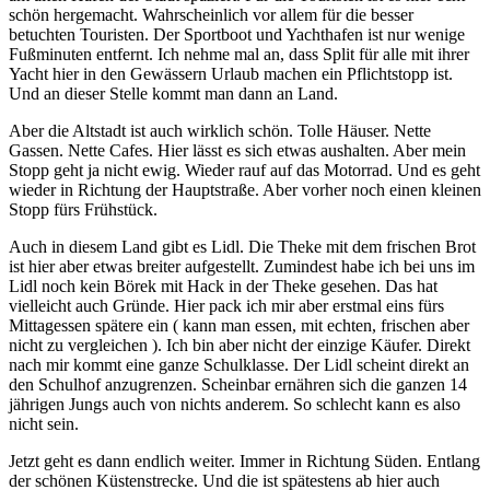
schön hergemacht. Wahrscheinlich vor allem für die besser
betuchten Touristen. Der Sportboot und Yachthafen ist nur wenige
Fußminuten entfernt. Ich nehme mal an, dass Split für alle mit ihrer
Yacht hier in den Gewässern Urlaub machen ein Pflichtstopp ist.
Und an dieser Stelle kommt man dann an Land.
Aber die Altstadt ist auch wirklich schön. Tolle Häuser. Nette
Gassen. Nette Cafes. Hier lässt es sich etwas aushalten. Aber mein
Stopp geht ja nicht ewig. Wieder rauf auf das Motorrad. Und es geht
wieder in Richtung der Hauptstraße. Aber vorher noch einen kleinen
Stopp fürs Frühstück.
Auch in diesem Land gibt es Lidl. Die Theke mit dem frischen Brot
ist hier aber etwas breiter aufgestellt. Zumindest habe ich bei uns im
Lidl noch kein Börek mit Hack in der Theke gesehen. Das hat
vielleicht auch Gründe. Hier pack ich mir aber erstmal eins fürs
Mittagessen spätere ein ( kann man essen, mit echten, frischen aber
nicht zu vergleichen ). Ich bin aber nicht der einzige Käufer. Direkt
nach mir kommt eine ganze Schulklasse. Der Lidl scheint direkt an
den Schulhof anzugrenzen. Scheinbar ernähren sich die ganzen 14
jährigen Jungs auch von nichts anderem. So schlecht kann es also
nicht sein.
Jetzt geht es dann endlich weiter. Immer in Richtung Süden. Entlang
der schönen Küstenstrecke. Und die ist spätestens ab hier auch