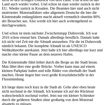
Land auch wieder vorbei. Und schon ist man wieder zurück in der
EU. Wieder zurück in Kroatien. Die Beamten hier sind auch nicht
motivierter. Motorradfahrer oder allgemein Deutsche die hier die
Küstenstraße entlangfahren macht aktuell vermutlich ohnehin 80%
der Besucher aus. Also werde ich hier auch weitestgehend so
durchgewunken.
Und schon ist mein nächster Zwischenstopp Dubrovnik. Ich war
2016 schon einmal hier. Damals allerdings beruflich. Damals hatte
ich nicht viel Zeit mir die Altstadt anzusehen. Für die ist Dubrovnik
nämlich bekannt. Die komplette Altstadt ist als UNESCO
Weltkulturerbe anerkannt. Jetzt halte ich hier allerdings nur kurz und
mache eine kleine Pause an dem neueren Hafen.
Die Küstenstraße führt höher durch die Berge an die Stadt heran.
Man fährt über eine große Brücke. Vorher kann man auf einem
kleinen Parkplatz halten und tolle Bilder von oberhalb der Stadt
machen. Heute liegen hier zwei große Kreuzfahrtschiffe in der
Flussmündung.
Ich biege dann noch kurz in die Stadt ab. Gehe aber eben heute
nicht nochmal in die Altstadt. Ich komme ich auf der Rücktour
wahrscheinlich nochmal vorbei. Jetzt nur ein kleiner Schlenker
durch die größeren Straßen ohne großartig von dem Motorrad
absatteln zu müssen.