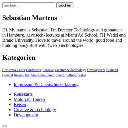
Suchen
nach:
Sebastian Martens
Hi. My name is Sebastian. I'm Director Technology at Argonauten
in Hamburg, gave tech- lectures at Miami Ad School, FH Wedel and
Brand University. I love to travel around the world, good food and
building fancy stuff with (web-) technologies.
Kategorien
Christmas Cards
Conference
Creative
Creative & Technology
Development
Featured
General
Images
IoT
Motorrad-Touren
Reisen
Selfnote
Video
Impressum & Datenschutzerklärung
Reisekarte
Motorrad-Touren
Reisen
Creative & Technology
Development
close