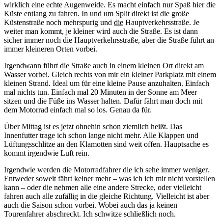
wirklich eine echte Augenweide. Es macht einfach nur Spaß hier die
Küste entlang zu fahren. In und um Split direkt ist die große
Küstenstraße noch mehrspurig und
die
Hauptverkehrsstraße. Je
weiter man kommt, je kleiner wird auch die Straße. Es ist dann
sicher immer noch die Hauptverkehrsstraße, aber die Straße führt an
immer kleineren Orten vorbei.
Irgendwann führt die Straße auch in einem kleinen Ort direkt am
Wasser vorbei. Gleich rechts von mir ein kleiner Parkplatz mit einem
kleinen Strand. Ideal um für eine kleine Pause anzuhalten. Einfach
mal nichts tun. Einfach mal 20 Minuten in der Sonne am Meer
sitzen und die Füße ins Wasser halten. Dafür fährt man doch mit
dem Motorrad einfach mal so los. Genau da für.
Über Mittag ist es jetzt ohnehin schon ziemlich heißt. Das
Innenfutter trage ich schon lange nicht mehr. Alle Klappen und
Lüftungsschlitze an den Klamotten sind weit offen. Hauptsache es
kommt irgendwie Luft rein.
Irgendwie werden die Motorradfahrer die ich sehe immer weniger.
Entweder soweit fährt keiner mehr – was ich ich mir nicht vorstellen
kann – oder die nehmen alle eine andere Strecke, oder vielleicht
fahren auch alle zufällig in die gleiche Richtung. Vielleicht ist aber
auch die Saison schon vorbei. Wobei auch das ja keinen
Tourenfahrer abschreckt. Ich schwitze schließlich noch.