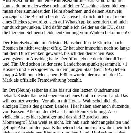
Ausreisekontrolle und eine Einreisekontrolle. Als Motorradfahrer
kannst du normalerweise noch auf deiner Maschine sitzen bleiben,
musst aber zumindest den Helm abnehmen und deinen Ausweis
vorzeigen. Die Beamtin bei der Ausreise hat mich nicht mal mehr
eines Blickes gewürdigt, sich auf WhatsApp konzentriert und mich
nur durchgewunken. Und dafür zahle ich Gelder an die EU, dass
die hier eine Sehnenscheidenentzündung vom Winken bekommen!?
Der Einreisebeamte im nächsten Häuschen für die Einreise nach
Bosnien ist nicht weniger eifrig. Er hat aber immerhin noch so lange
mit dem Durchwinken gewartet, bis ich den deutschen Pass
wenigstens im Anschlag hatte. Der öffnet ebene doch überall Tor
und Tür. Und schon ist der erste Länderbonuspunkt gesammelt. +1.
Bosnien und Herzogowina. In dem jungen Staat (seit 1995) leben
knapp 4 Millionen Menschen. Früher wurde hier mal mit der D-
Mark als offizielle Fremdwährung bezahlt.
Im Ort (Neum) selber ist alles bis auf den letzten Quadratmeter
bebaut. Küstenfläche ist eben ein seltenes Gut in diesem Land. Das
will genutzt werden. Vor allem mit Hotels. Wahrscheinlich die
einzigen Hotels des ganzen Landes. Hier halten aber auch dutzende
von Bussen. Alle mit dem M als Landeskennzeichnung. Also
vielleicht ist es hier günstiger und das sind Busreisen aus
Montenegro? Man weiß es nicht. Ich hab auch nicht angehalten und
gefragt. Also auf den paar Kilometern bekommt man wahrscheinlich
nicht so den richtigen Eindruck von dem Land. Und schon ist das