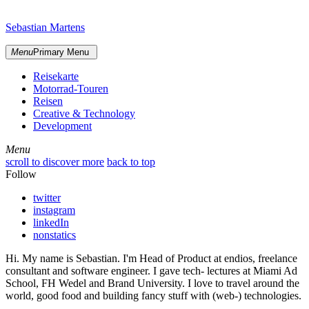
Skip
sidebar
to
Sebastian Martens
content
Menu
Primary Menu
Reisekarte
Motorrad-Touren
Reisen
Creative & Technology
Development
Menu
Menu
scroll to discover more
back to top
Follow
twitter
instagram
linkedIn
nonstatics
Hi. My name is Sebastian. I'm Head of Product at endios, freelance
consultant and software engineer. I gave tech- lectures at Miami Ad
School, FH Wedel and Brand University. I love to travel around the
world, good food and building fancy stuff with (web-) technologies.