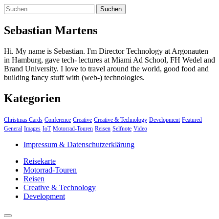
Suchen
nach:
Sebastian Martens
Hi. My name is Sebastian. I'm Director Technology at Argonauten
in Hamburg, gave tech- lectures at Miami Ad School, FH Wedel and
Brand University. I love to travel around the world, good food and
building fancy stuff with (web-) technologies.
Kategorien
Christmas Cards
Conference
Creative
Creative & Technology
Development
Featured
General
Images
IoT
Motorrad-Touren
Reisen
Selfnote
Video
Impressum & Datenschutzerklärung
Reisekarte
Motorrad-Touren
Reisen
Creative & Technology
Development
close