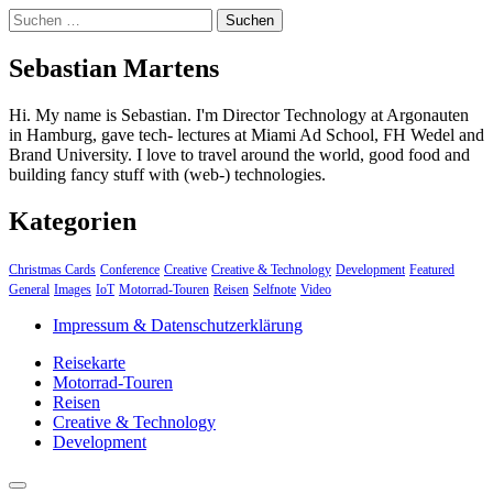
Suchen
nach:
Sebastian Martens
Hi. My name is Sebastian. I'm Director Technology at Argonauten
in Hamburg, gave tech- lectures at Miami Ad School, FH Wedel and
Brand University. I love to travel around the world, good food and
building fancy stuff with (web-) technologies.
Kategorien
Christmas Cards
Conference
Creative
Creative & Technology
Development
Featured
General
Images
IoT
Motorrad-Touren
Reisen
Selfnote
Video
Impressum & Datenschutzerklärung
Reisekarte
Motorrad-Touren
Reisen
Creative & Technology
Development
close