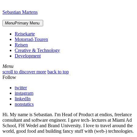
Skip
sidebar
to
Sebastian Martens
content
Menu
Primary Menu
Reisekarte
Motorrad-Touren
Reisen
Creative & Technology
Development
Menu
Menu
scroll to discover more
back to top
Follow
twitter
instagram
linkedIn
nonstatics
Hi. My name is Sebastian. I'm Head of Product at endios, freelance
consultant and software engineer. I gave tech- lectures at Miami Ad
School, FH Wedel and Brand University. I love to travel around the
world, good food and building fancy stuff with (web-) technologies.