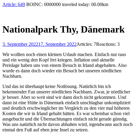
Article:
649
BOINC:
0000000
traveled today:
00.00
km
Nationalpark Thy, Dänemark
3. September 2022
17. September 2022
Articles: 7
Reactions: 3
Wir wollten noch einen kleinen Urlaub machen. Einfach nur raus
und ein wenig den Kopf frei kriegen. Inflation und aktuelle
Preislage haben uns von einem Besuch in Irland abgehalten. Also
wurde es dann doch wieder ein Besuch bei unseren nördlichen
Nachbarn.
Und das ist überhaupt keine Notlösung. Natürlich bin ich
bekennender Fan unserer nördlichen Nachbarn. Zwar, je nördlicher
je besser. Aber so weit sind wir dann doch nicht gekommen. Und
dann ist eine Hütte in Dänemark einfach unschlagbar unkompliziert
und deutlich erschwinglicher im Vergleich zu den vier mal höheren
Kosten die wir in Irland gehabt hätten. Es war scheinbar schon viel
ausgebucht und die Übernachtungen einfach nicht gerade günstig.
Was uns natürlich nicht davon abhalten wird, irgendwann auch noch
einmal den Fuß auf eben jene Insel zu setzen.