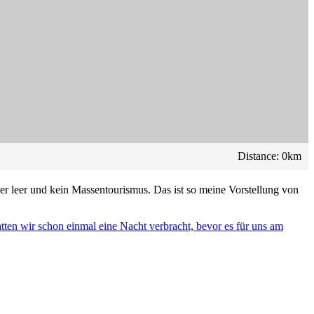
Distance:
0
km
eher leer und kein Massentourismus. Das ist so meine Vorstellung von
tten wir schon einmal eine Nacht verbracht, bevor es für uns am