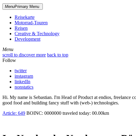
Menu
Primary Menu
Reisekarte
Motorrad-Touren
Reisen
Creative & Technology
Development
Menu
Menu
scroll to discover more
back to top
Follow
twitter
instagram
linkedIn
nonstatics
Hi. My name is Sebastian. I'm Head of Product at endios, freelance co
good food and building fancy stuff with (web-) technologies.
Article:
649
BOINC:
0000000
traveled today:
00.00
km