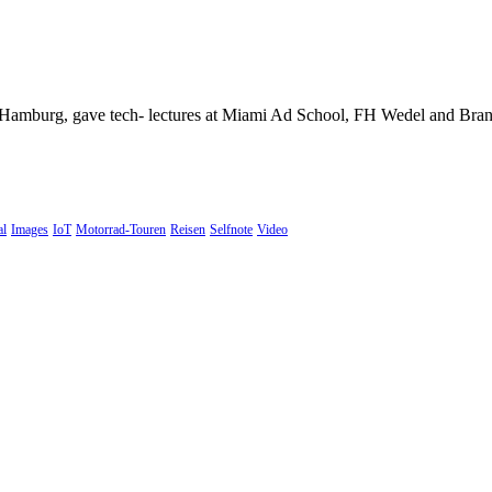
Hamburg, gave tech- lectures at Miami Ad School, FH Wedel and Brand 
al
Images
IoT
Motorrad-Touren
Reisen
Selfnote
Video