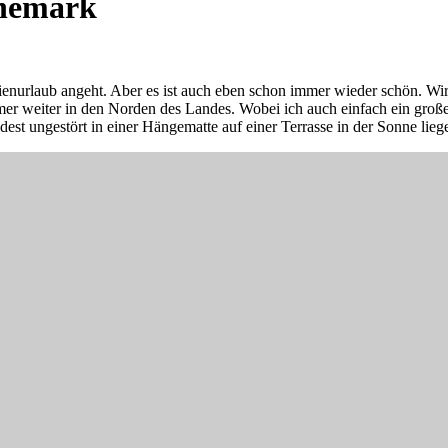
änemark
nurlaub angeht. Aber es ist auch eben schon immer wieder schön. Wir 
r weiter in den Norden des Landes. Wobei ich auch einfach ein groß
st ungestört in einer Hängematte auf einer Terrasse in der Sonne lieg