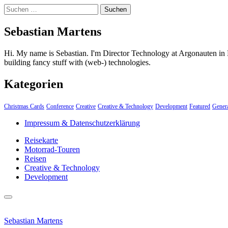
Suchen
nach:
Sebastian Martens
Hi. My name is Sebastian. I'm Director Technology at Argonauten in 
building fancy stuff with (web-) technologies.
Kategorien
Christmas Cards
Conference
Creative
Creative & Technology
Development
Featured
Gener
Impressum & Datenschutzerklärung
Reisekarte
Motorrad-Touren
Reisen
Creative & Technology
Development
close
Skip
sidebar
to
Sebastian Martens
content