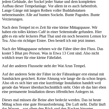
jedem Gebäude, der Sockel jeder Statue und dem kompletten
Aufbau dieser Tempelanlage. Vor allem ist es auch farbenfroh.
Lange Gänge mit langen Reihen voller Buddahstatuen
nebeneinander. Alle auf bunten Sockeln. Bunte Pagoden. Bunte
Verzierungen.
Nach dem Tempel ist es Zeit für eine kleine Mittagspause. Wir
haben ein tolles kleines Café in einer Seitenstraße gefunden. Hier
gibt es ein sehr leckeres Phat Thai und ein noch besseren Lemon Ice
Tea. Also ein richtiger Eistee. Den bestell ich mir jetzt immer.
Nach der Mittagspause nehmen wir die Fähre über den Fluss. Das
kostet 5 Bhat pro Person. Was in Etwa 13 Cent sind. Also nicht
wirklich teuer für eine kleine Fährfahrt.
Auf der anderen Flussseite steht der Wat Arun Tempel.
Auf der anderen Seite der Fähre ist der Fähranleger erst einmal mit
Sandsäcken gesichert. Keine Ahnung wie lange die da schon liegen.
Also ob es sich hier um eine kurzfristige Installation handelt weil
gerade das Wasser überdurchschnittlich steht. Oder ob das hier eben
eine permanente Installation dieses öffentlichen Anlegers ist.
Dieses mal müssen die Beine aber bedeckt werden. Das ist heute
Mittag schon eine gute Herausforderung. Die Luft steht. Dafür läuft
das Wasser – vor allem den Rück und den Nacken hinunter.