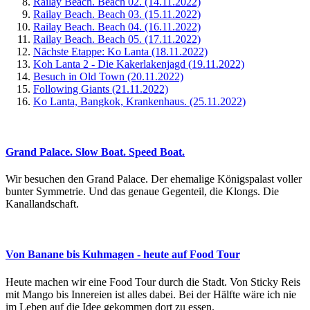
Railay Beach. Beach 02. (14.11.2022)
Railay Beach. Beach 03. (15.11.2022)
Railay Beach. Beach 04. (16.11.2022)
Railay Beach. Beach 05. (17.11.2022)
Nächste Etappe: Ko Lanta (18.11.2022)
Koh Lanta 2 - Die Kakerlakenjagd (19.11.2022)
Besuch in Old Town (20.11.2022)
Following Giants (21.11.2022)
Ko Lanta, Bangkok, Krankenhaus. (25.11.2022)
Grand Palace. Slow Boat. Speed Boat.
Wir besuchen den Grand Palace. Der ehemalige Königspalast voller
bunter Symmetrie. Und das genaue Gegenteil, die Klongs. Die
Kanallandschaft.
Von Banane bis Kuhmagen - heute auf Food Tour
Heute machen wir eine Food Tour durch die Stadt. Von Sticky Reis
mit Mango bis Innereien ist alles dabei. Bei der Hälfte wäre ich nie
im Leben auf die Idee gekommen dort zu essen.