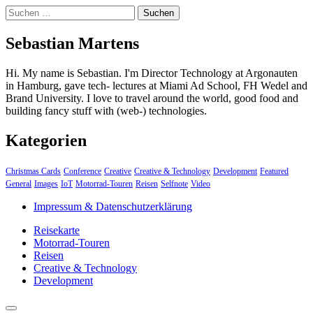
Suchen
nach:
Sebastian Martens
Hi. My name is Sebastian. I'm Director Technology at Argonauten
in Hamburg, gave tech- lectures at Miami Ad School, FH Wedel and
Brand University. I love to travel around the world, good food and
building fancy stuff with (web-) technologies.
Kategorien
Christmas Cards
Conference
Creative
Creative & Technology
Development
Featured
General
Images
IoT
Motorrad-Touren
Reisen
Selfnote
Video
Impressum & Datenschutzerklärung
Reisekarte
Motorrad-Touren
Reisen
Creative & Technology
Development
close