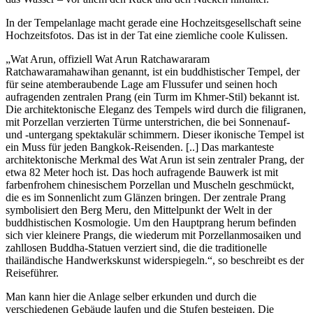
In der Tempelanlage macht gerade eine Hochzeitsgesellschaft seine
Hochzeitsfotos. Das ist in der Tat eine ziemliche coole Kulissen.
„Wat Arun, offiziell Wat Arun Ratchawararam
Ratchawaramahawihan genannt, ist ein buddhistischer Tempel, der
für seine atemberaubende Lage am Flussufer und seinen hoch
aufragenden zentralen Prang (ein Turm im Khmer-Stil) bekannt ist.
Die architektonische Eleganz des Tempels wird durch die filigranen,
mit Porzellan verzierten Türme unterstrichen, die bei Sonnenauf-
und -untergang spektakulär schimmern. Dieser ikonische Tempel ist
ein Muss für jeden Bangkok-Reisenden. [..] Das markanteste
architektonische Merkmal des Wat Arun ist sein zentraler Prang, der
etwa 82 Meter hoch ist. Das hoch aufragende Bauwerk ist mit
farbenfrohem chinesischem Porzellan und Muscheln geschmückt,
die es im Sonnenlicht zum Glänzen bringen. Der zentrale Prang
symbolisiert den Berg Meru, den Mittelpunkt der Welt in der
buddhistischen Kosmologie. Um den Hauptprang herum befinden
sich vier kleinere Prangs, die wiederum mit Porzellanmosaiken und
zahllosen Buddha-Statuen verziert sind, die die traditionelle
thailändische Handwerkskunst widerspiegeln.“, so beschreibt es der
Reiseführer.
Man kann hier die Anlage selber erkunden und durch die
verschiedenen Gebäude laufen und die Stufen besteigen. Die