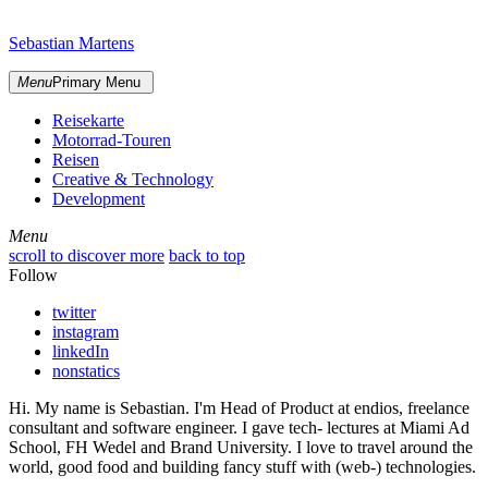
Skip
sidebar
to
Sebastian Martens
content
Menu
Primary Menu
Reisekarte
Motorrad-Touren
Reisen
Creative & Technology
Development
Menu
Menu
scroll to discover more
back to top
Follow
twitter
instagram
linkedIn
nonstatics
Hi. My name is Sebastian. I'm Head of Product at endios, freelance
consultant and software engineer. I gave tech- lectures at Miami Ad
School, FH Wedel and Brand University. I love to travel around the
world, good food and building fancy stuff with (web-) technologies.