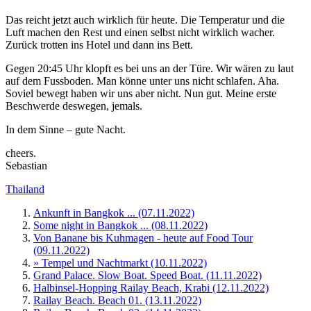
Das reicht jetzt auch wirklich für heute. Die Temperatur und die
Luft machen den Rest und einen selbst nicht wirklich wacher.
Zurück trotten ins Hotel und dann ins Bett.
Gegen 20:45 Uhr klopft es bei uns an der Türe. Wir wären zu laut
auf dem Fussboden. Man könne unter uns nicht schlafen. Aha.
Soviel bewegt haben wir uns aber nicht. Nun gut. Meine erste
Beschwerde deswegen, jemals.
In dem Sinne – gute Nacht.
cheers.
Sebastian
Thailand
Ankunft in Bangkok ... (07.11.2022)
Some night in Bangkok ... (08.11.2022)
Von Banane bis Kuhmagen - heute auf Food Tour
(09.11.2022)
» Tempel und Nachtmarkt (10.11.2022)
Grand Palace. Slow Boat. Speed Boat. (11.11.2022)
Halbinsel-Hopping Railay Beach, Krabi (12.11.2022)
Railay Beach. Beach 01. (13.11.2022)