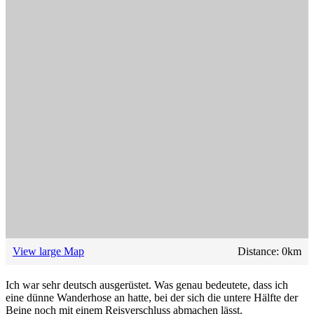
View large Map
Distance:
0
km
Ich war sehr deutsch ausgerüstet. Was genau bedeutete, dass ich
eine dünne Wanderhose an hatte, bei der sich die untere Hälfte der
Beine noch mit einem Reisverschluss abmachen lässt.