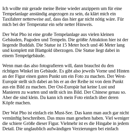
Ich wollte mir gerade meine Beine wieder anzippern um für eine
Tempelanlage anständig angezogen zu sein, da klärt mich ein
Taxifahrer netterweise auf, dass das hier gar nicht nötig wäre. Für
mich bei der Temperatur ein sehr netter Hinweis.
Der Wat Pho ist eine große Tempelanlage aus vielen kleinen
Gebäuden, Pagoden und Tempeln. Die größte Attraktion hier ist der
liegende Buddah. Die Statue ist 15 Meter hoch und 46 Meter lang
und komplett mit Blattgold überzogen. Die Statue liegt dabei in
einem Tempelgebäude.
Wenn man das also fotografieren will, dann brauchst du den
richtigen Winkel im Gebäude. Es gibt also jeweils Vorne und Hinten
an der Figur einen guten Punkt um ein Foto zu machen. Der West-
Europär stellt sich dabei an bis er an der Reihe ist von dem Punkt
aus ein Bild zu machen. Der Ost-Europär hat keine Lust und
Manieren zu warten und stellt sich ins Bild. Der Chinese genau so.
Aber die sind klein. Da kann ich mein Foto einfach über deren
Köpfe machen.
Der Wat Pho ist einfach ein Must-See. Das kann man auch gar nicht
vernünftig beschreiben. Das muss man gesehen haben. Viel weniger
die schiere Größe dieser Figur. Vielmehr ist es die Hingabe in jedem
Detail. Die unglaublich aufwändigen Verzierungen bei einfach