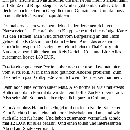
Ein paar Tische und Plastikstühle, die hier neben ihren Ständen dann
auf Straße und Bürgersteig stehe. Und es gibt einfach alles. Überall
riecht es nach leckerem Gegrilltem und Gebratenem. Und da muss
man natürlich alles mal ausprobieren.
Erstmal erwischen wir einen kleine Lader der einen richtigen
Platzservice hat. Die gehobenen Klapptische und eine richtige Karte
auf den Tischen. Man wird direkt vom Bürgersteig an den Tisch
gebracht – also 50cm – und dann bedient. Auch das aus dem
Garküchenwagen. Da steigen wir ein mit einem Thai Curry mit
Nudeln, einem Hähnchen und Reis Gericht, Cola und Bier. Alles
zusammen kostet 4,80 EUR.
Das ist eine gute erste Portion, aber noch nicht so, dass man hier
vom Platz rollt. Man kann also gut noch Anderes probieren. Zum
Beispiel ein paar Grillspieße vom Schwein. Sehr lecker mariniert.
Dann noch eine Portion süßer Mais. Also normaler Mais mit etwas
Butter und dann kommt da wirklich ein Löffel Zucker oben drauf.
Also sehr süß. Schmeckt aber eigentlich ganz in Ordnung.
Zum Abschluss Hähnchen-Flügel und noch ein Keule. So lecker.
Zum Nachtisch noch eine mittlere Obstschale und dann sind wir
auch alle satt für heute. Und haben zusammen vermutlich gerade
mal 12 EUR für alles bezahlt. Und einen tollen und interessanten
Abend auf Straße verbracht.