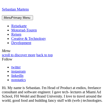
Skip
sidebar
to
Sebastian Martens
content
Menu
Primary Menu
Reisekarte
Motorrad-Touren
Reisen
Creative & Technology
Development
Menu
Menu
scroll to discover more
back to top
Follow
twitter
instagram
linkedIn
nonstatics
Hi. My name is Sebastian. I'm Head of Product at endios, freelance
consultant and software engineer. I gave tech- lectures at Miami Ad
School, FH Wedel and Brand University. I love to travel around the
world, good food and building fancy stuff with (web-) technologies.