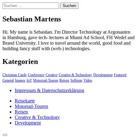
Suchen
nach:
Sebastian Martens
Hi. My name is Sebastian. I'm Director Technology at Argonauten
in Hamburg, gave tech- lectures at Miami Ad School, FH Wedel and
Brand University. I love to travel around the world, good food and
building fancy stuff with (web-) technologies.
Kategorien
Christmas Cards
Conference
Creative
Creative & Technology
Development
Featured
General
Images
IoT
Motorrad-Touren
Reisen
Selfnote
Video
Impressum & Datenschutzerklärung
Reisekarte
Motorrad-Touren
Reisen
Creative & Technology
Development
close