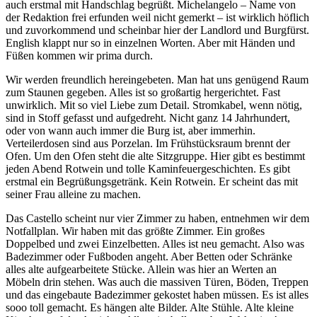
auch erstmal mit Handschlag begrüßt. Michelangelo – Name von
der Redaktion frei erfunden weil nicht gemerkt – ist wirklich höflich
und zuvorkommend und scheinbar hier der Landlord und Burgfürst.
English klappt nur so in einzelnen Worten. Aber mit Händen und
Füßen kommen wir prima durch.
Wir werden freundlich hereingebeten. Man hat uns genügend Raum
zum Staunen gegeben. Alles ist so großartig hergerichtet. Fast
unwirklich. Mit so viel Liebe zum Detail. Stromkabel, wenn nötig,
sind in Stoff gefasst und aufgedreht. Nicht ganz 14 Jahrhundert,
oder von wann auch immer die Burg ist, aber immerhin.
Verteilerdosen sind aus Porzelan. Im Frühstücksraum brennt der
Ofen. Um den Ofen steht die alte Sitzgruppe. Hier gibt es bestimmt
jeden Abend Rotwein und tolle Kaminfeuergeschichten. Es gibt
erstmal ein Begrüßungsgetränk. Kein Rotwein. Er scheint das mit
seiner Frau alleine zu machen.
Das Castello scheint nur vier Zimmer zu haben, entnehmen wir dem
Notfallplan. Wir haben mit das größte Zimmer. Ein großes
Doppelbed und zwei Einzelbetten. Alles ist neu gemacht. Also was
Badezimmer oder Fußboden angeht. Aber Betten oder Schränke
alles alte aufgearbeitete Stücke. Allein was hier an Werten an
Möbeln drin stehen. Was auch die massiven Türen, Böden, Treppen
und das eingebaute Badezimmer gekostet haben müssen. Es ist alles
sooo toll gemacht. Es hängen alte Bilder. Alte Stühle. Alte kleine