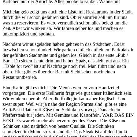
Kistchen auf der Anrichte. Alles picobello sauber. Wahnsinn!
Michelangelo zeigt uns auch eine Liste mit Restaurants in der Stadt,
durch die wir schon gefahren sind. Ob er anrufen soll um für uns
was zu reservieren. Es wäre vermutlich schon alles belegt um die
Zeit. Aber wir winken ab. Wir fahren selber los und machen es
unkompliziert und spontan.
Nachdem wir ausgeladen haben geht es in das Städtchen. Es ist
inzwischen schon dunkel. Wir parken einfach auf einem Parkplatz in
der gefühlten Stadtmitte und gehen los. Gleich in das erste „Pub /
Bar“. Da sitzen Leute drin und haben Spaß, das sieht gut aus. Ein
„Table for two“ ist auf Nachfrage noch frei. Man führt und nach
oben. Hier gibt es über der Bar mit Stehtischen noch einen
Restaurantbetrieb.
Eine Karte gibt es nicht. Die Menüs werden vom Handzettel
vorgetragen. Die erste Kellnerin fragt wie gut unser Italienisch sein.
Wir winken eher ab. Aber die Kollegin kann aber Englisch. Und
zwar super. Weil wir ja nahe der Region Parma sind, gibt es eine
Anti-Pasti Platte mit Käse und Schinken vorweg. Danach ein
Pfeffersteak für jeden. Mit Gemüse und Kartoffeln. WAR DAS EIN
FEST. Es war ein mehr als hervorragendes Essen. Die Käse und
Schinken sind natürlich von bester Qualität. Die Schinken
schmelzen im Mund so zart sind die. Das Steak ist auf den Punkt