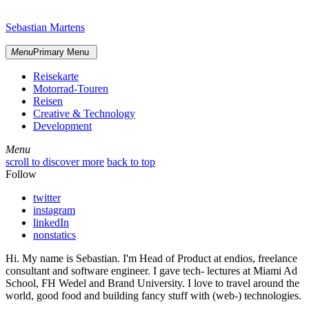
Skip
sidebar
to
Sebastian Martens
content
Menu
Primary Menu
Reisekarte
Motorrad-Touren
Reisen
Creative & Technology
Development
Menu
Menu
scroll to discover more
back to top
Follow
twitter
instagram
linkedIn
nonstatics
Hi. My name is Sebastian. I'm Head of Product at endios, freelance
consultant and software engineer. I gave tech- lectures at Miami Ad
School, FH Wedel and Brand University. I love to travel around the
world, good food and building fancy stuff with (web-) technologies.