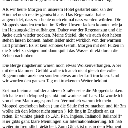
Als wir heute Morgen in unserem Hotel gestartet sind sah der
Himmel noch relativ gemischt aus. Das Regenradar hatte
angemeldet, dass wir heute noch einmal nass werden würden. Die
Moppeds standen trocken im Keller. Unsere Jacken konnten wir ja
im Heizungskeller aufhängen. Daher war der Regenanzug und die
Jacke auch wieder trocken. Meine Stiefel, die wir auch dort haben
stehen lassen können, haben leider nicht wirklich von der warmen
Luft profitiert. Es ist kein schönes Gefühl Morgen mit den Füßen in
die Stiefel zu steigen und dann quillt das Wasser direkt durch die
Zehen nach oben.
Die Berge ringsherum waren noch etwas Wolkenverhangen. Aber
mit dem klammen Gefühl wollte ich auch nicht gleich die volle
Regenmontur anziehen sondern etwas an der Luft trocknen. Und
wir wurden den ganzen Tag mit trockenem Wetter belohnt.
Erst noch einmal auf der anderen Straßenseite die Moppeds tanken.
Ich hatte mein Mopped getankt nud wartete auf Lars. Da wurde ich
von einem Mann angesprochen. Vermutlich warum ich mein
Mopped geschoben haben ( um die Säule frei zu machen und für 3m
wollte ich den Motor nicht starten ). Ich fing in Englisch an zu
reden. Er winkte gleich ab „Ah. Pah. Inglese. Italiano!! Italiano!!!“
Hier gibts ganz klare Meinungen zur Internationalisierung. Ich hab
weiterhin freundlich gelächelt. Zum Glück ist uns in dem Moment