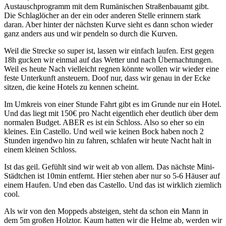
Austauschprogramm mit dem Rumänischen Straßenbauamt gibt.
Die Schlaglöcher an der ein oder anderen Stelle erinnern stark
daran. Aber hinter der nächsten Kurve sieht es dann schon wieder
ganz anders aus und wir pendeln so durch die Kurven.
Weil die Strecke so super ist, lassen wir einfach laufen. Erst gegen
18h gucken wir einmal auf das Wetter und nach Übernachtungen.
Weil es heute Nach vielleicht regnen könnte wollen wir wieder eine
feste Unterkunft ansteuern. Doof nur, dass wir genau in der Ecke
sitzen, die keine Hotels zu kennen scheint.
Im Umkreis von einer Stunde Fahrt gibt es im Grunde nur ein Hotel.
Und das liegt mit 150€ pro Nacht eigentlich eher deutlich über dem
normalen Budget. ABER es ist ein Schloss. Also so eher so ein
kleines. Ein Castello. Und weil wie keinen Bock haben noch 2
Stunden irgendwo hin zu fahren, schlafen wir heute Nacht halt in
einem kleinen Schloss.
Ist das geil. Gefühlt sind wir weit ab von allem. Das nächste Mini-
Städtchen ist 10min entfernt. Hier stehen aber nur so 5-6 Häuser auf
einem Haufen. Und eben das Castello. Und das ist wirklich ziemlich
cool.
Als wir von den Moppeds absteigen, steht da schon ein Mann in
dem 5m großen Holztor. Kaum hatten wir die Helme ab, werden wir