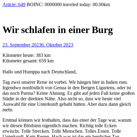
Article:
649
BOINC:
0000000
traveled today:
00.00
km
Wir schlafen in einer Burg
23. September 2023
6. Oktober 2023
Kilometer heute: 383 km
Kilometer gesamt: 659 km
Hallo und Humppa nach Deutschland,
Tag zwei unserer Reise ist vorbei. Wir hängen hier in Italien rum.
Irgendwo nordöstlich von Genua in den Bergen Liguriens, oder ist
das noch Parma? Keine Ahnung. Es gibt auf jeden Fall keine großen
Städte in der direkten Nähe. Also nicht so, dass wir heute viel
Auswahl für eine Unterkunft gehabt hätten. Aber dazu dann gleich
mehr.
Erstmal können wir festhalten, dass das einer der Tage war, warum
wir diesen Blödsinn eigentlich machen. Richtig tolle Ecken
erwischt. Tolle Strecken. Tolle Menschen. Tolles Essen. Tolle
Unterkunft. Kein Regen. Hach was ist das ein herrlicher Tag.