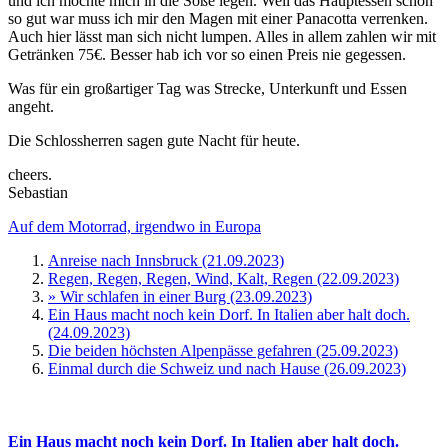
und ich möchte mich in die Soße legen. Weil das Hauptessen schon
so gut war muss ich mir den Magen mit einer Panacotta verrenken.
Auch hier lässt man sich nicht lumpen. Alles in allem zahlen wir mit
Getränken 75€. Besser hab ich vor so einen Preis nie gegessen.
Was für ein großartiger Tag was Strecke, Unterkunft und Essen
angeht.
Die Schlossherren sagen gute Nacht für heute.
cheers.
Sebastian
Auf dem Motorrad, irgendwo in Europa
Anreise nach Innsbruck (21.09.2023)
Regen, Regen, Regen, Wind, Kalt, Regen (22.09.2023)
» Wir schlafen in einer Burg (23.09.2023)
Ein Haus macht noch kein Dorf. In Italien aber halt doch.
(24.09.2023)
Die beiden höchsten Alpenpässe gefahren (25.09.2023)
Einmal durch die Schweiz und nach Hause (26.09.2023)
Ein Haus macht noch kein Dorf. In Italien aber halt doch.