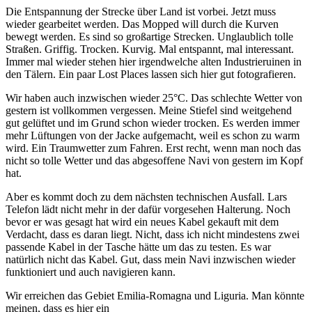
Die Entspannung der Strecke über Land ist vorbei. Jetzt muss
wieder gearbeitet werden. Das Mopped will durch die Kurven
bewegt werden. Es sind so großartige Strecken. Unglaublich tolle
Straßen. Griffig. Trocken. Kurvig. Mal entspannt, mal interessant.
Immer mal wieder stehen hier irgendwelche alten Industrieruinen in
den Tälern. Ein paar Lost Places lassen sich hier gut fotografieren.
Wir haben auch inzwischen wieder 25°C. Das schlechte Wetter von
gestern ist vollkommen vergessen. Meine Stiefel sind weitgehend
gut gelüftet und im Grund schon wieder trocken. Es werden immer
mehr Lüftungen von der Jacke aufgemacht, weil es schon zu warm
wird. Ein Traumwetter zum Fahren. Erst recht, wenn man noch das
nicht so tolle Wetter und das abgesoffene Navi von gestern im Kopf
hat.
Aber es kommt doch zu dem nächsten technischen Ausfall. Lars
Telefon lädt nicht mehr in der dafür vorgesehen Halterung. Noch
bevor er was gesagt hat wird ein neues Kabel gekauft mit dem
Verdacht, dass es daran liegt. Nicht, dass ich nicht mindestens zwei
passende Kabel in der Tasche hätte um das zu testen. Es war
natürlich nicht das Kabel. Gut, dass mein Navi inzwischen wieder
funktioniert und auch navigieren kann.
Wir erreichen das Gebiet Emilia-Romagna und Liguria. Man könnte
meinen, dass es hier ein