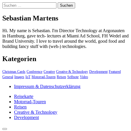
Suchen
nach:
Sebastian Martens
Hi. My name is Sebastian. I'm Director Technology at Argonauten
in Hamburg, gave tech- lectures at Miami Ad School, FH Wedel and
Brand University. I love to travel around the world, good food and
building fancy stuff with (web-) technologies.
Kategorien
Christmas Cards
Conference
Creative
Creative & Technology
Development
Featured
General
Images
IoT
Motorrad-Touren
Reisen
Selfnote
Video
Impressum & Datenschutzerklärung
Reisekarte
Motorrad-Touren
Reisen
Creative & Technology
Development
close