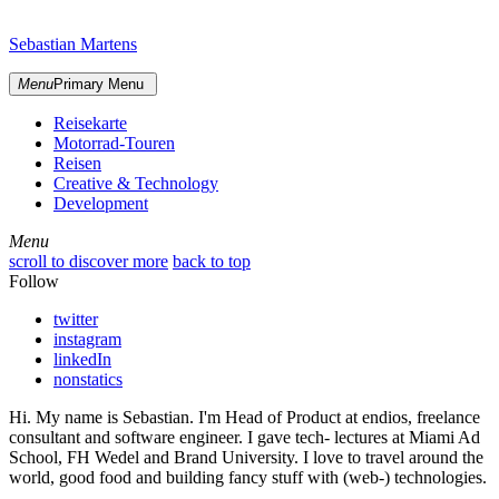
Skip
sidebar
to
Sebastian Martens
content
Menu
Primary Menu
Reisekarte
Motorrad-Touren
Reisen
Creative & Technology
Development
Menu
Menu
scroll to discover more
back to top
Follow
twitter
instagram
linkedIn
nonstatics
Hi. My name is Sebastian. I'm Head of Product at endios, freelance
consultant and software engineer. I gave tech- lectures at Miami Ad
School, FH Wedel and Brand University. I love to travel around the
world, good food and building fancy stuff with (web-) technologies.