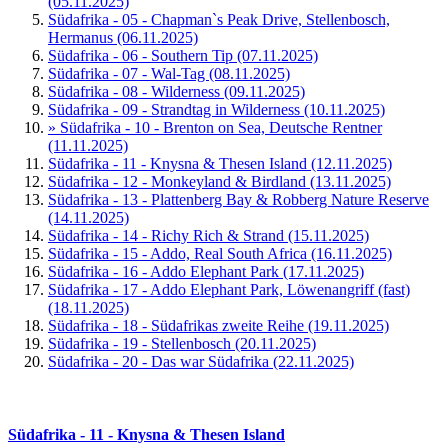
(05.11.2025)
Südafrika - 05 - Chapman`s Peak Drive, Stellenbosch,
Hermanus (06.11.2025)
Südafrika - 06 - Southern Tip (07.11.2025)
Südafrika - 07 - Wal-Tag (08.11.2025)
Südafrika - 08 - Wilderness (09.11.2025)
Südafrika - 09 - Strandtag in Wilderness (10.11.2025)
» Südafrika - 10 - Brenton on Sea, Deutsche Rentner
(11.11.2025)
Südafrika - 11 - Knysna & Thesen Island (12.11.2025)
Südafrika - 12 - Monkeyland & Birdland (13.11.2025)
Südafrika - 13 - Plattenberg Bay & Robberg Nature Reserve
(14.11.2025)
Südafrika - 14 - Richy Rich & Strand (15.11.2025)
Südafrika - 15 - Addo, Real South Africa (16.11.2025)
Südafrika - 16 - Addo Elephant Park (17.11.2025)
Südafrika - 17 - Addo Elephant Park, Löwenangriff (fast)
(18.11.2025)
Südafrika - 18 - Südafrikas zweite Reihe (19.11.2025)
Südafrika - 19 - Stellenbosch (20.11.2025)
Südafrika - 20 - Das war Südafrika (22.11.2025)
Südafrika - 11 - Knysna & Thesen Island