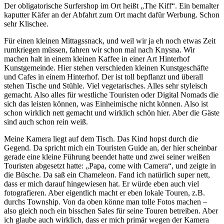
Der obligatorische Surfershop im Ort heißt „The Kiff“. Ein bemalter
kaputter Käfer an der Abfahrt zum Ort macht dafür Werbung. Schon
sehr Klischee.
Für einen kleinen Mittagssnack, und weil wir ja eh noch etwas Zeit
rumkriegen müssen, fahren wir schon mal nach Knysna. Wir
machen halt in einem kleinen Kaffee in einer Art Hinterhof
Kunstgemeinde. Hier stehen verschieden kleinen Kunstgeschäfte
und Cafes in einem Hinterhof. Der ist toll bepflanzt und überall
stehen Tische und Stühle. Viel vegetarisches. Alles sehr styleisch
gemacht. Also alles für westliche Touristen oder Digital Nomads die
sich das leisten können, was Einheimische nicht können. Also ist
schon wirklich nett gemacht und wirklich schön hier. Aber die Gäste
sind auch schon rein weiß.
Meine Kamera liegt auf dem Tisch. Das Kind hopst durch die
Gegend. Da spricht mich ein Touristen Guide an, der hier scheinbar
gerade eine kleine Führung beendet hatte und zwei seiner weißen
Touristen abgesetzt hatte: „Papa, come with Camera“, und zeigte in
die Büsche. Da saß ein Chameleon. Fand ich natürlich super nett,
dass er mich darauf hingewiesen hat. Er würde eben auch viel
fotografieren. Aber eigentlich macht er eben lokale Touren, z.B.
durchs Township. Von da oben könne man tolle Fotos machen –
also gleich noch ein bisschen Sales für seine Touren betreiben. Aber
ich glaube auch wirklich, dass er mich primär wegen der Kamera