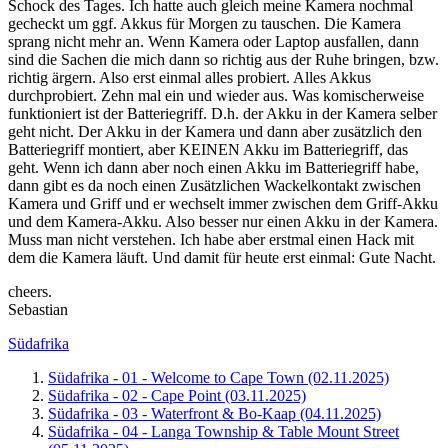
Schock des Tages. Ich hatte auch gleich meine Kamera nochmal
gecheckt um ggf. Akkus für Morgen zu tauschen. Die Kamera
sprang nicht mehr an. Wenn Kamera oder Laptop ausfallen, dann
sind die Sachen die mich dann so richtig aus der Ruhe bringen, bzw.
richtig ärgern. Also erst einmal alles probiert. Alles Akkus
durchprobiert. Zehn mal ein und wieder aus. Was komischerweise
funktioniert ist der Batteriegriff. D.h. der Akku in der Kamera selber
geht nicht. Der Akku in der Kamera und dann aber zusätzlich den
Batteriegriff montiert, aber KEINEN Akku im Batteriegriff, das
geht. Wenn ich dann aber noch einen Akku im Batteriegriff habe,
dann gibt es da noch einen Zusätzlichen Wackelkontakt zwischen
Kamera und Griff und er wechselt immer zwischen dem Griff-Akku
und dem Kamera-Akku. Also besser nur einen Akku in der Kamera.
Muss man nicht verstehen. Ich habe aber erstmal einen Hack mit
dem die Kamera läuft. Und damit für heute erst einmal: Gute Nacht.
cheers.
Sebastian
Südafrika
Südafrika - 01 - Welcome to Cape Town (02.11.2025)
Südafrika - 02 - Cape Point (03.11.2025)
Südafrika - 03 - Waterfront & Bo-Kaap (04.11.2025)
Südafrika - 04 - Langa Township & Table Mount Street