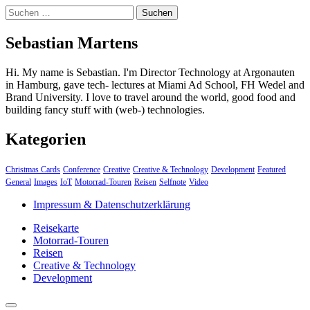
Suchen
nach:
Sebastian Martens
Hi. My name is Sebastian. I'm Director Technology at Argonauten
in Hamburg, gave tech- lectures at Miami Ad School, FH Wedel and
Brand University. I love to travel around the world, good food and
building fancy stuff with (web-) technologies.
Kategorien
Christmas Cards
Conference
Creative
Creative & Technology
Development
Featured
General
Images
IoT
Motorrad-Touren
Reisen
Selfnote
Video
Impressum & Datenschutzerklärung
Reisekarte
Motorrad-Touren
Reisen
Creative & Technology
Development
close