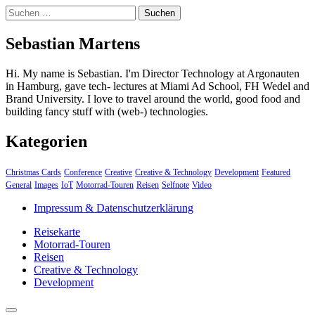
Suchen
nach:
Sebastian Martens
Hi. My name is Sebastian. I'm Director Technology at Argonauten
in Hamburg, gave tech- lectures at Miami Ad School, FH Wedel and
Brand University. I love to travel around the world, good food and
building fancy stuff with (web-) technologies.
Kategorien
Christmas Cards
Conference
Creative
Creative & Technology
Development
Featured
General
Images
IoT
Motorrad-Touren
Reisen
Selfnote
Video
Impressum & Datenschutzerklärung
Reisekarte
Motorrad-Touren
Reisen
Creative & Technology
Development
close