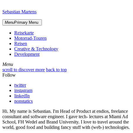
Skip
sidebar
to
Sebastian Martens
content
Menu
Primary Menu
Reisekarte
Motorrad-Touren
Reisen
Creative & Technology
Development
Menu
Menu
scroll to discover more
back to top
Follow
twitter
instagram
linkedIn
nonstatics
Hi. My name is Sebastian. I'm Head of Product at endios, freelance
consultant and software engineer. I gave tech- lectures at Miami Ad
School, FH Wedel and Brand University. I love to travel around the
world, good food and building fancy stuff with (web-) technologies.