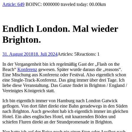
Article:
649
BOINC:
0000000
traveled today:
00.00
km
Endlich London. Mal wieder
Brighton.
31. August 2018
18. Juli 2024
Articles: 5
Reactions: 1
In der Vergangenheit bin ich regelmäßig Gast der „Flash on the
Beach“
Konferenz
gewesen. Später wurde daraus die „reasons“.
Eine Mischung aus Konferenz oder Festival. Also eigentlich schon
eine Single-Track-Konferenz. Das ging immer über drei Tage. Ich
liebe diese Veranstaltung. Das Ganze findet in Brighton / England /
Vereinigtes Königreich statt.
Ich bin eigentlich immer von Hamburg nach London Gatwick
geflogen. Von dort fährt direkt eine Bahn geradewegs in den Süden
nach Brighton. Auch gewohnt hab ich eigentlich immer im gleichen
Hotel. Ein altes englisches Hotel, mit knarzenden Böden und
schiefen Fluren direkt an der Strandpromenade in Brighton.
Nur hatte ich auf der Reise noch nie einen Stop oder Ausflug nach