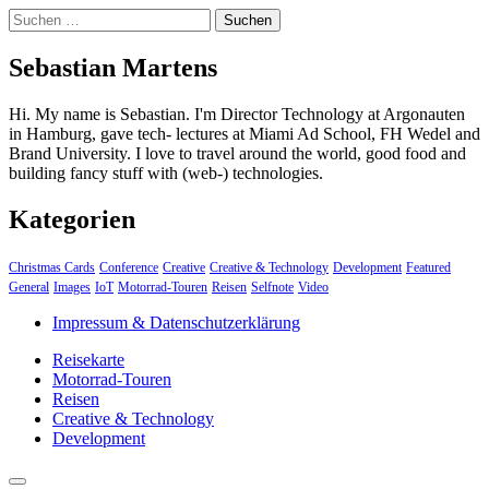
Suchen
nach:
Sebastian Martens
Hi. My name is Sebastian. I'm Director Technology at Argonauten
in Hamburg, gave tech- lectures at Miami Ad School, FH Wedel and
Brand University. I love to travel around the world, good food and
building fancy stuff with (web-) technologies.
Kategorien
Christmas Cards
Conference
Creative
Creative & Technology
Development
Featured
General
Images
IoT
Motorrad-Touren
Reisen
Selfnote
Video
Impressum & Datenschutzerklärung
Reisekarte
Motorrad-Touren
Reisen
Creative & Technology
Development
close