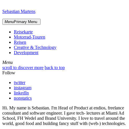
Skip
sidebar
to
Sebastian Martens
content
Menu
Primary Menu
Reisekarte
Motorrad-Touren
Reisen
Creative & Technology
Development
Menu
Menu
scroll to discover more
back to top
Follow
twitter
instagram
linkedIn
nonstatics
Hi. My name is Sebastian. I'm Head of Product at endios, freelance
consultant and software engineer. I gave tech- lectures at Miami Ad
School, FH Wedel and Brand University. I love to travel around the
world, good food and building fancy stuff with (web-) technologies.