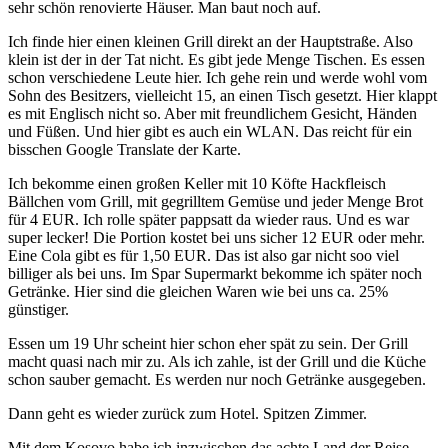
sehr schön renovierte Häuser. Man baut noch auf.
Ich finde hier einen kleinen Grill direkt an der Hauptstraße. Also
klein ist der in der Tat nicht. Es gibt jede Menge Tischen. Es essen
schon verschiedene Leute hier. Ich gehe rein und werde wohl vom
Sohn des Besitzers, vielleicht 15, an einen Tisch gesetzt. Hier klappt
es mit Englisch nicht so. Aber mit freundlichem Gesicht, Händen
und Füßen. Und hier gibt es auch ein WLAN. Das reicht für ein
bisschen Google Translate der Karte.
Ich bekomme einen großen Keller mit 10 Köfte Hackfleisch
Bällchen vom Grill, mit gegrilltem Gemüse und jeder Menge Brot
für 4 EUR. Ich rolle später pappsatt da wieder raus. Und es war
super lecker! Die Portion kostet bei uns sicher 12 EUR oder mehr.
Eine Cola gibt es für 1,50 EUR. Das ist also gar nicht soo viel
billiger als bei uns. Im Spar Supermarkt bekomme ich später noch
Getränke. Hier sind die gleichen Waren wie bei uns ca. 25%
günstiger.
Essen um 19 Uhr scheint hier schon eher spät zu sein. Der Grill
macht quasi nach mir zu. Als ich zahle, ist der Grill und die Küche
schon sauber gemacht. Es werden nur noch Getränke ausgegeben.
Dann geht es wieder zurück zum Hotel. Spitzen Zimmer.
Mit dem Kosovo habe ich inzwischen das achte Land der Reise