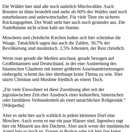
Die Wälder hier sind alle noch natürlich Mischwälder. Auch
Bosnien ist dünn besiedelt und mehr als 60% des Waldes sind noch
naturbelassen und unbewirtschaftet. Für viele Tiere ein sicheres
Rückzugsgebiet. Der Wald sieht hier auch noch gesünder aus. Die
Nadelbäume nicht schon kahl am Stamm.
Moscheen und christliche Kirchen halten sich hier scheinbar die
Waage. Tatsächlich sagen das auch die Zahlen. 50,7% der
Bevölkerung sind muslimisch. 2,5% Atheisten, der Rest christlich.
Wenn man gerade die Medien anschaut, gerade bezogen auf
Großbritannien und Deutschland, in der eine Ausbreitung des
Islamischen Glaubens mit immer größeren Auseinandersetzungen
einhergeht, scheint das hier überhaupt keine Thema zu sein. Hier
sitzen Christian und Muslime friedlich an einem Tisch.
„Für viele Einwohner ist diese Zuordnung aber seit der
jugoslawischen Zeit eher Ausdruck einer kulturellen, historischen
oder familiären Verbundenheit als einer tatsächlichen Religiosität.“
[Wikipedia]
Aber es steht hier auch wirklich in jedem kleinsten Dorf eine
Moschee. Auch wenn es nur ein paar Häuser sind. Irgendwo ragt
hier ein Minarett aus den Dächern. Aber auch wenn der muslimische
Anteil hier so hoch ist, Frauen in Burkas sehe ich hier fast keine.