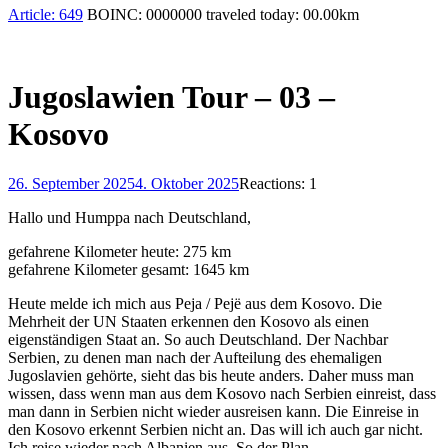
Article:
649
BOINC:
0000000
traveled today:
00.00
km
Jugoslawien Tour – 03 –
Kosovo
26. September 2025
4. Oktober 2025
Reactions: 1
Hallo und Humppa nach Deutschland,
gefahrene Kilometer heute: 275 km
gefahrene Kilometer gesamt: 1645 km
Heute melde ich mich aus Peja / Pejë aus dem Kosovo. Die
Mehrheit der UN Staaten erkennen den Kosovo als einen
eigenständigen Staat an. So auch Deutschland. Der Nachbar
Serbien, zu denen man nach der Aufteilung des ehemaligen
Jugoslavien gehörte, sieht das bis heute anders. Daher muss man
wissen, dass wenn man aus dem Kosovo nach Serbien einreist, dass
man dann in Serbien nicht wieder ausreisen kann. Die Einreise in
den Kosovo erkennt Serbien nicht an. Das will ich auch gar nicht.
Ich reise wieder nach Albanien aus. So der Plan.