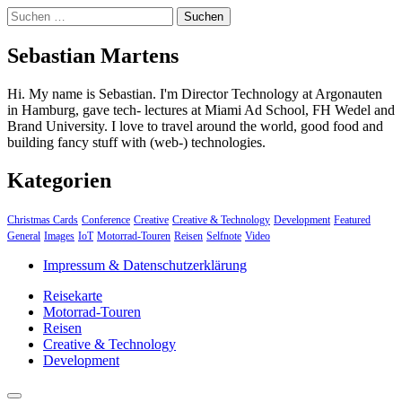
Suchen
nach:
Sebastian Martens
Hi. My name is Sebastian. I'm Director Technology at Argonauten
in Hamburg, gave tech- lectures at Miami Ad School, FH Wedel and
Brand University. I love to travel around the world, good food and
building fancy stuff with (web-) technologies.
Kategorien
Christmas Cards
Conference
Creative
Creative & Technology
Development
Featured
General
Images
IoT
Motorrad-Touren
Reisen
Selfnote
Video
Impressum & Datenschutzerklärung
Reisekarte
Motorrad-Touren
Reisen
Creative & Technology
Development
close