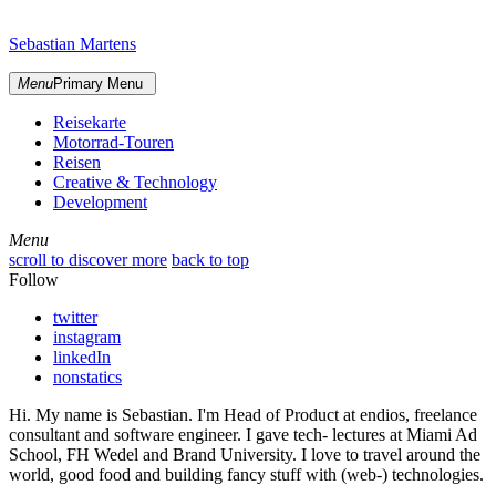
Skip
sidebar
to
Sebastian Martens
content
Menu
Primary Menu
Reisekarte
Motorrad-Touren
Reisen
Creative & Technology
Development
Menu
Menu
scroll to discover more
back to top
Follow
twitter
instagram
linkedIn
nonstatics
Hi. My name is Sebastian. I'm Head of Product at endios, freelance
consultant and software engineer. I gave tech- lectures at Miami Ad
School, FH Wedel and Brand University. I love to travel around the
world, good food and building fancy stuff with (web-) technologies.