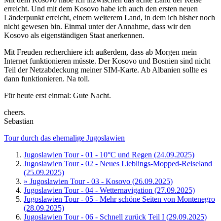
erreicht. Und mit dem Kosovo habe ich auch den ersten neuen
Länderpunkt erreicht, einem weiterem Land, in dem ich bisher noch
nicht gewesen bin. Einmal unter der Annahme, dass wir den
Kosovo als eigenständigen Staat anerkennen.
Mit Freuden recherchiere ich außerdem, dass ab Morgen mein
Internet funktionieren müsste. Der Kosovo und Bosnien sind nicht
Teil der Netzabdeckung meiner SIM-Karte. Ab Albanien sollte es
dann funktionieren. Na toll.
Für heute erst einmal: Gute Nacht.
cheers.
Sebastian
Tour durch das ehemalige Jugoslawien
Jugoslawien Tour - 01 - 10°C und Regen (24.09.2025)
Jugoslawien Tour - 02 - Neues Lieblings-Mopped-Reiseland
(25.09.2025)
» Jugoslawien Tour - 03 - Kosovo (26.09.2025)
Jugoslawien Tour - 04 - Wetternavigation (27.09.2025)
Jugoslawien Tour - 05 - Mehr schöne Seiten von Montenegro
(28.09.2025)
Jugoslawien Tour - 06 - Schnell zurück Teil I (29.09.2025)