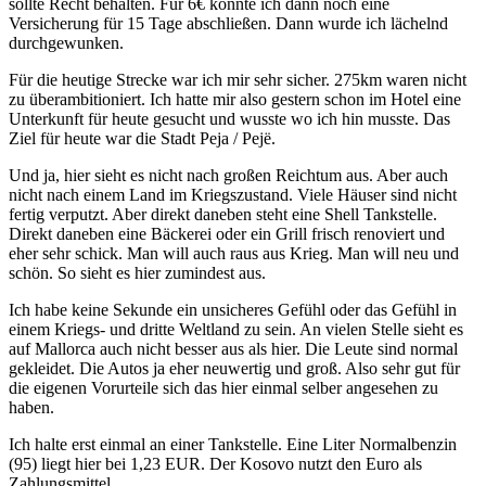
sollte Recht behalten. Für 6€ konnte ich dann noch eine
Versicherung für 15 Tage abschließen. Dann wurde ich lächelnd
durchgewunken.
Für die heutige Strecke war ich mir sehr sicher. 275km waren nicht
zu überambitioniert. Ich hatte mir also gestern schon im Hotel eine
Unterkunft für heute gesucht und wusste wo ich hin musste. Das
Ziel für heute war die Stadt Peja / Pejë.
Und ja, hier sieht es nicht nach großen Reichtum aus. Aber auch
nicht nach einem Land im Kriegszustand. Viele Häuser sind nicht
fertig verputzt. Aber direkt daneben steht eine Shell Tankstelle.
Direkt daneben eine Bäckerei oder ein Grill frisch renoviert und
eher sehr schick. Man will auch raus aus Krieg. Man will neu und
schön. So sieht es hier zumindest aus.
Ich habe keine Sekunde ein unsicheres Gefühl oder das Gefühl in
einem Kriegs- und dritte Weltland zu sein. An vielen Stelle sieht es
auf Mallorca auch nicht besser aus als hier. Die Leute sind normal
gekleidet. Die Autos ja eher neuwertig und groß. Also sehr gut für
die eigenen Vorurteile sich das hier einmal selber angesehen zu
haben.
Ich halte erst einmal an einer Tankstelle. Eine Liter Normalbenzin
(95) liegt hier bei 1,23 EUR. Der Kosovo nutzt den Euro als
Zahlungsmittel.