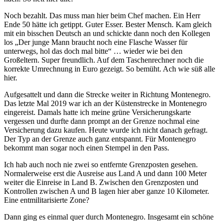
Noch bezahlt. Das muss man hier beim Chef machen. Ein Herr
Ende 50 hätte ich getippt. Guter Esser. Bester Mensch. Kam gleich
mit ein bisschen Deutsch an und schickte dann noch den Kollegen
los „Der junge Mann braucht noch eine Flasche Wasser für
unterwegs, hol das doch mal bitte“ … wieder wie bei den
Großeltern. Super freundlich. Auf dem Taschenrechner noch die
korrekte Umrechnung in Euro gezeigt. So bemüht. Ach wie süß alle
hier.
Aufgesattelt und dann die Strecke weiter in Richtung Montenegro.
Das letzte Mal 2019 war ich an der Küstenstrecke in Montenegro
eingereist. Damals hatte ich meine grüne Versicherungskarte
vergessen und durfte dann prompt an der Grenze nochmal eine
Versicherung dazu kaufen. Heute wurde ich nicht danach gefragt.
Der Typ an der Grenze auch ganz entspannt. Für Montenegro
bekommt man sogar noch einen Stempel in den Pass.
Ich hab auch noch nie zwei so entfernte Grenzposten gesehen.
Normalerweise erst die Ausreise aus Land A und dann 100 Meter
weiter die Einreise in Land B. Zwischen den Grenzposten und
Kontrollen zwischen A und B lagen hier aber ganze 10 Kilometer.
Eine entmilitarisierte Zone?
Dann ging es einmal quer durch Montenegro. Insgesamt ein schöne