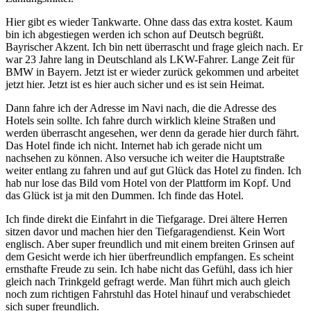
Hier gibt es wieder Tankwarte. Ohne dass das extra kostet. Kaum
bin ich abgestiegen werden ich schon auf Deutsch begrüßt.
Bayrischer Akzent. Ich bin nett überrascht und frage gleich nach. Er
war 23 Jahre lang in Deutschland als LKW-Fahrer. Lange Zeit für
BMW in Bayern. Jetzt ist er wieder zurück gekommen und arbeitet
jetzt hier. Jetzt ist es hier auch sicher und es ist sein Heimat.
Dann fahre ich der Adresse im Navi nach, die die Adresse des
Hotels sein sollte. Ich fahre durch wirklich kleine Straßen und
werden überrascht angesehen, wer denn da gerade hier durch fährt.
Das Hotel finde ich nicht. Internet hab ich gerade nicht um
nachsehen zu können. Also versuche ich weiter die Hauptstraße
weiter entlang zu fahren und auf gut Glück das Hotel zu finden. Ich
hab nur lose das Bild vom Hotel von der Plattform im Kopf. Und
das Glück ist ja mit den Dummen. Ich finde das Hotel.
Ich finde direkt die Einfahrt in die Tiefgarage. Drei ältere Herren
sitzen davor und machen hier den Tiefgaragendienst. Kein Wort
englisch. Aber super freundlich und mit einem breiten Grinsen auf
dem Gesicht werde ich hier überfreundlich empfangen. Es scheint
ernsthafte Freude zu sein. Ich habe nicht das Gefühl, dass ich hier
gleich nach Trinkgeld gefragt werde. Man führt mich auch gleich
noch zum richtigen Fahrstuhl das Hotel hinauf und verabschiedet
sich super freundlich.