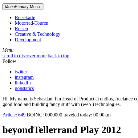
Menu
Primary Menu
Reisekarte
Motorrad-Touren
Reisen
Creative & Technology
Development
Menu
Menu
scroll to discover more
back to top
Follow
twitter
instagram
linkedIn
nonstatics
Hi. My name is Sebastian. I'm Head of Product at endios, freelance co
good food and building fancy stuff with (web-) technologies.
Article:
649
BOINC:
0000000
traveled today:
00.00
km
beyondTellerrand Play 2012