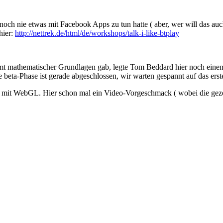
h nie etwas mit Facebook Apps zu tun hatte ( aber, wer will das auch s
hier:
http://nettrek.de/html/de/workshops/talk-i-like-btplay
amt mathematischer Grundlagen gab, legte Tom Beddard hier noch einen 
Die beta-Phase ist gerade abgeschlossen, wir warten gespannt auf das erst
 mit WebGL. Hier schon mal ein Video-Vorgeschmack ( wobei die gezeigt