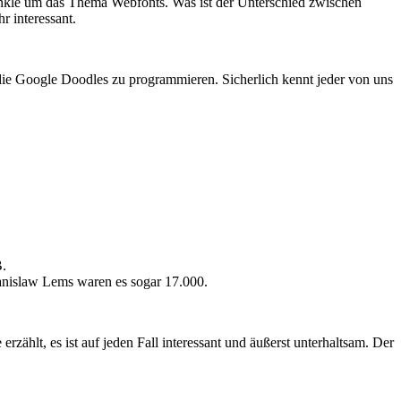
unkle um das Thema Webfonts. Was ist der Unterschied zwischen
r interessant.
die Google Doodles zu programmieren. Sicherlich kennt jeder von uns
B.
tanislaw Lems waren es sogar 17.000.
erzählt, es ist auf jeden Fall interessant und äußerst unterhaltsam. Der