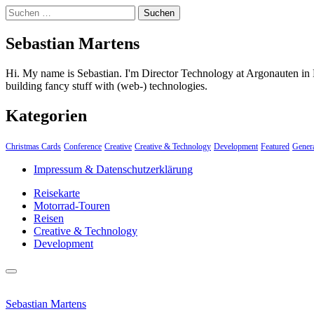
Suchen
nach:
Sebastian Martens
Hi. My name is Sebastian. I'm Director Technology at Argonauten in 
building fancy stuff with (web-) technologies.
Kategorien
Christmas Cards
Conference
Creative
Creative & Technology
Development
Featured
Gener
Impressum & Datenschutzerklärung
Reisekarte
Motorrad-Touren
Reisen
Creative & Technology
Development
close
Skip
sidebar
to
Sebastian Martens
content