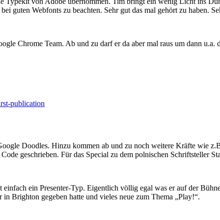
wurde Typekit von Adobe übernommen. Tim bringt ein wenig Licht ins D
ei guten Webfonts zu beachten. Sehr gut das mal gehört zu haben. Seh
Google Chrome Team. Ab und zu darf er da aber mal raus um dann u.a. 
rst-publication
er Google Doodles. Hinzu kommen ab und zu noch weitere Kräfte wie z.
Code geschrieben. Für das Special zu dem polnischen Schriftsteller S
t einfach ein Presenter-Typ. Eigentlich völlig egal was er auf der Bühne 
r in Brighton gegeben hatte und vieles neue zum Thema „Play!“.