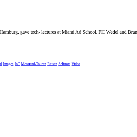
Hamburg, gave tech- lectures at Miami Ad School, FH Wedel and Brand 
al
Images
IoT
Motorrad-Touren
Reisen
Selfnote
Video