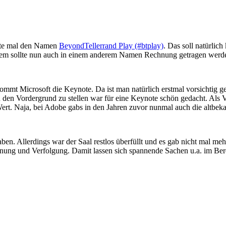
rste mal den Namen
BeyondTellerrand Play (#btplay)
. Das soll natürlic
. Dem sollte nun auch in einem anderem Namen Rechnung getragen werd
mt Microsoft die Keynote. Da ist man natürlich erstmal vorsichtig g
n den Vordergrund zu stellen war für eine Keynote schön gedacht. Als
ert. Naja, bei Adobe gabs in den Jahren zuvor nunmal auch die altbeka
 haben. Allerdings war der Saal restlos überfüllt und es gab nicht mal
kennung und Verfolgung. Damit lassen sich spannende Sachen u.a. im B