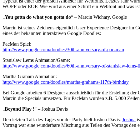
Typekit ist einer der größten Anbieter für Webfonts. Letztes Jahr 
WOFF oder EOF. Wie wird aus einer Schrift ein Webfont und was ist b
„
You gotta do what you gotta do
“ – Marcin Wichary, Google
Marcin ist seines Zeichens eigentlich User Experience Designer im 
eines der bekannten interaktiven Google Doodles:
PacMan Spiel:
http://www.google.com/doodles/30th-anniversary-of-pac-man
Stanislaw Lems Animation/Game:
http://www.google.com/doodles/60th-anniversary-of-stanislaw-lems-fi
Martha Graham Animation:
http://www.google.com/doodles/martha-grahams-117th-birthday
Bei Google arbeiten 6 Designer ausschließlich für die Erstellung d
Marcin die Specials umsetzen. Für PacMan wurden z.B. 5.000 Zeilen 
„
Beyond Play !
“ – Joshua Davis
Den letzten Talk des Tages vor der Party hielt Joshua Davis.
Joshua
is
Vortrag war eine wunderbare Mischung aus Teilen des Vortrags den e