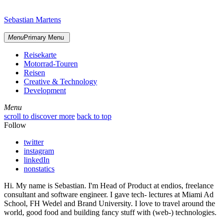
Skip
sidebar
to
Sebastian Martens
content
Menu
Primary Menu
Reisekarte
Motorrad-Touren
Reisen
Creative & Technology
Development
Menu
Menu
scroll to discover more
back to top
Follow
twitter
instagram
linkedIn
nonstatics
Hi. My name is Sebastian. I'm Head of Product at endios, freelance
consultant and software engineer. I gave tech- lectures at Miami Ad
School, FH Wedel and Brand University. I love to travel around the
world, good food and building fancy stuff with (web-) technologies.